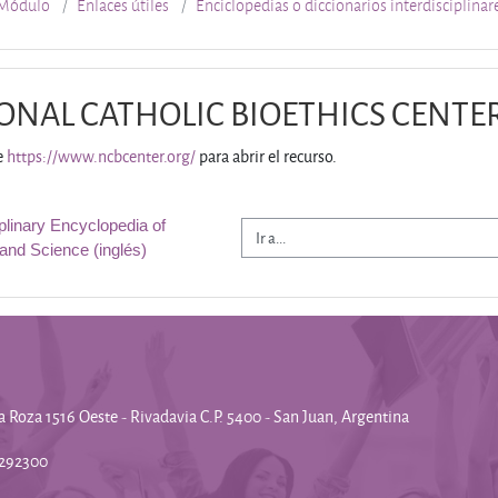
Módulo
Enlaces útiles
Enciclopedias o diccionarios interdisciplinar
ONAL CATHOLIC BIOETHICS CENTE
e
https://www.ncbcenter.org/
para abrir el recurso.
iplinary Encyclopedia of 
Ir a...
 and Science (inglés)
la Roza 1516 Oeste - Rivadavia C.P. 5400 - San Juan, Argentina
4292300