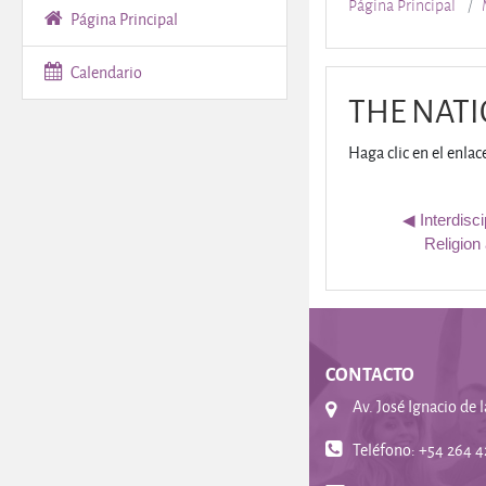
Página Principal
Página Principal
Calendario
THE NATI
Haga clic en el enlac
◀︎ Interdisc
Religion
CONTACTO
Av. José Ignacio de 
Teléfono: +54 264 