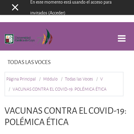
En este momento está usando el acceso para
Panel lateral
Salta al contenido principal
invitados (
Acceder
)
TODAS LAS VOCES
Página Principal
Módulo
Todas las Voces
V
VACUNAS CONTRA EL COVID-19: POLÉMICA ÉTICA
VACUNAS CONTRA EL COVID-19:
POLÉMICA ÉTICA