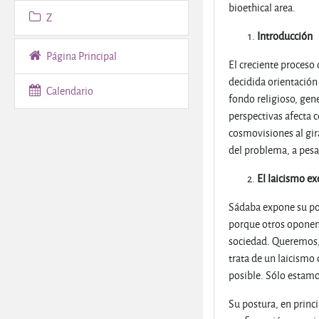
bioethical area.
Z
Introducción
Página Principal
El creciente proceso
decidida orientación 
Calendario
fondo religioso, gen
perspectivas afecta 
cosmovisiones al gira
del problema, a pesa
El laicismo ex
Sádaba expone su pos
porque otros opone
sociedad. Queremos, 
trata de un laicismo 
posible. Sólo estamo
Su postura, en princ