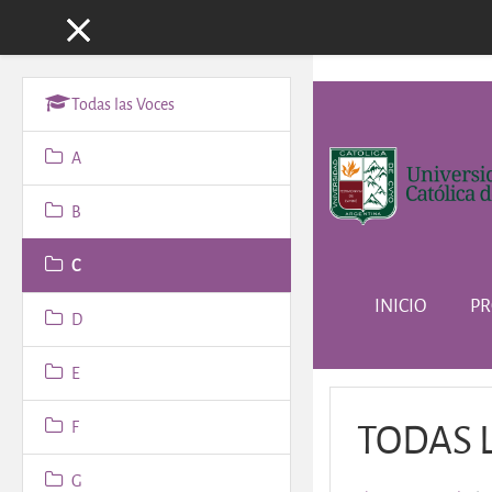
Panel lateral
Salta al contenido principa
Todas las Voces
A
B
C
INICIO
PR
D
E
TODAS 
F
G