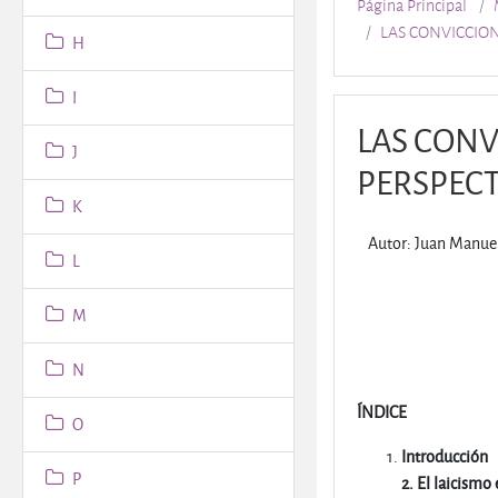
Página Principal
LAS CONVICCIO
H
I
LAS CONV
J
PERSPECT
K
Autor: Juan Manue
L
M
N
ÍNDICE
O
Introducción
P
2. El laicismo