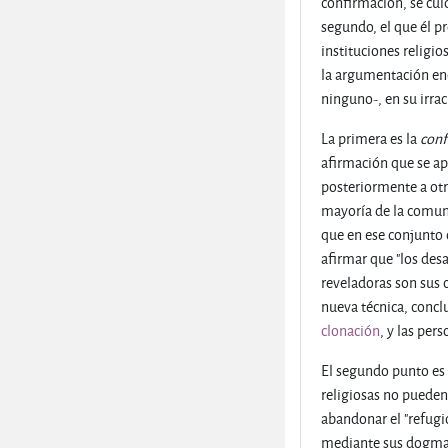
confirmación, se cuid
segundo, el que él pr
instituciones religio
la argumentación enc
ninguno-, en su irra
La primera es la
conf
afirmación que se apo
posteriormente a otr
mayoría de la comuni
que en ese conjunto 
afirmar que "los desa
reveladoras son sus 
nueva técnica, concl
clonación
, y las per
El segundo punto es 
religiosas no pueden
abandonar el "refugio
mediante sus dogmas r