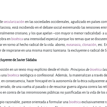
 de
secularización
en las sociedades occidentales, agudizado en países co
laicista, está incidiendo en el debate social extremando las tensiones ent
eralmente cristiano, y los que apelan –con mayor o menor radicalidad- a 
cobra en
bioética
una intensidad especial porque los temas que se discuten 
r en torno al hecho radical de la vida: aborto,
eutanasia
,
clonación
, etc. 
r de inspirarse en una misma matriz kantiana: la excluyente o radical de 
cluyente de Javier Sádaba
ición en un texto muy explícito desde el título:
Principios de
bioética
lai
n una
bioética
teológica o confesional. Además, la materializan a través de 
en consecuencia, hacer hincapié en la autonomía de la ética subyacente a
cerrado, de una vuelta al pasado o de resucitar guerra alguna contra las rel
s en contra de las intromisiones públicas no justificadas en la vida de lo
ipio razonable, parece orientada a formular una
bioética
exclusivamente ra