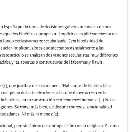
mo España por la toma de decisiones gubernamentales con una
re aquellos bioéticos que apelan –implícita o explícitamente- a un
un fondo exclusivamente secularizado. Esta bipolaridad de
suelen implicar valores que afectan sustancialmente a las
En este artículo se analizan dos visiones secularistas muy diferentes
Sádaba y las abiertas o constructivas de Habermas y Rawls.
ca
[1], que justifica de esta manera: "Hablamos de
bioética
laica
cualquiera de las instituciones a las que tienen acceso en la
 la
bioética
, en su construcción estrictamente humana. (…) No se
igiones. Se trata, más bien, de discutir con toda la racionalidad
s ciudadanos. Ni más ni menos"[2].
cional, pero sin ánimo de contraposición con lo religioso. Y, como