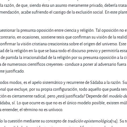
 la razón, de que, siendo ésta un asunto meramente privado, debería tratar
omendación, acabe sufriendo el castigo de la exclusión social. En este pl
estionar la presunta oposición entre ciencia y religión. Tal oposición no e
contrario; en ocasiones, sostiene tesis que confirman su visión de la reali
onfirmar la visión cristiana creacionista sobre el origen del universo. E
ad de la religión en la que se basa todo el discurso previo y permitiría es
 de partida la irracionalidad de la religión por su presunta oposición a l
cia de numerosos científicos creyentes- conduce a poner al adversario fuer
te justificado.
 todos modos, es el apelo sistemático y recurrente de Sádaba a la razón. S
nal que excluye, por su propia configuración, todo aquello que pueda tener
ción es ciertamente radical, pero ¿está justificada? Depende del
modelo de
ádaba, sí. Lo que ocurre es que no es el único modelo posible, existen mú
a entender, el término no es unívoco.
do la cuestión mediante su concepto de
tradición epistemológica
[14]. Su 