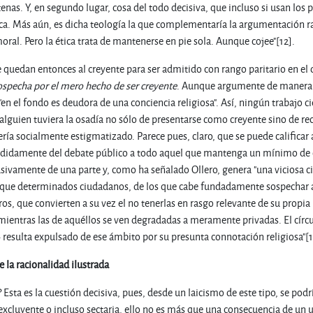
as. Y, en segundo lugar, cosa del todo decisiva, que incluso si usan los p
ca. Más aún, es dicha teología la que complementaría la argumentación r
oral. Pero la ética trata de mantenerse en pie sola. Aunque cojee"[12].
e quedan entonces al creyente para ser admitido con rango paritario en el
ospecha por el mero hecho de ser creyente
. Aunque argumente de manera p
en el fondo es deudora de una conciencia religiosa". Así, ningún trabajo cie
lguien tuviera la osadía no sólo de presentarse como creyente sino de recu
ría socialmente estigmatizado. Parece pues, claro, que se puede calificar
ididamente del debate público a todo aquel que mantenga un mínimo de con
lusivamente de una parte y, como ha señalado Ollero, genera "una viciosa ci
 que determinados ciudadanos, de los que cabe fundadamente sospechar al
tros, que convierten a su vez el no tenerlas en rasgo relevante de su prop
, mientras las de aquéllos se ven degradadas a meramente privadas. El círc
resulta expulsado de ese ámbito por su presunta connotación religiosa"[1
 la racionalidad ilustrada
Esta es la cuestión decisiva, pues, desde un laicismo de este tipo, se podr
excluyente o incluso sectaria, ello no es más que una consecuencia de un us