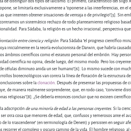
a de distinguir dos tipos de laicismo. El primero, característico del silgo X
opone, se limitaría exclusivamente a "oponerse a las interferencias, en el e
sas que intenten obtener situaciones de ventaja o de privilegio"[3]. Sin em
ontramos un sistemático rechazo de todo planteamiento religioso basado
cionalidad. Para Sádaba, la religión es un hecho irracional, perspectiva 
rontación entre ciencia y religión
. Para Sádaba "el progreso científico m
ya inicialmente en la teoría evolucionista de Darwin, que habría causado u
os ámbitos científicos como el estatuto personal del embrión. Hay person
dad científica no opina, desde luego, del mismo modo. Pero los creyentes
de células diminuto anida un ser humano"[6]. Lo mismo sucede con muchos
rrollos biotecnológicos van contra la línea de flotación de la estructura de
conclusiones sobre la
clonación
. Después de presentar las propuestas de ci
uye, de manera realmente sorprendente, que, en todo caso, "conviene distin
sonas religiosas"[8]. ¿Se debería entonces concluir que no existen científico
la adscripción
de una minoría de edad a las personas creyentes
. Si la cien
 ser otra cosa que menores de edad, que, confusos y temerosos ante el a
 de lo trascendente" (en terminología de Denett) y persisten en seguir afer
ecorrer el complejo y oscuro camino de la vida. El hombre religioso, al en