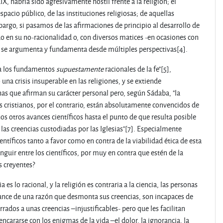
IX, habría sido agresivamente hostil frente a la religión; el
spacio público, de las instituciones religiosas; de aquellas
bargo, si pasamos de las afirmaciones de principio al desarrollo de
 en su no-racionalidad o, con diversos matices -en ocasiones con
que se argumenta y fundamenta desde múltiples perspectivas[4].
ina los fundamentos
supuestamente
racionales de la fe"[5],
na crisis insuperable en las religiones, y se extiende
as que afirman su carácter personal pero, según Sádaba, "la
 cristianos, por el contrario, están absolutamente convencidos de
 otros avances científicos hasta el punto de que resulta posible
 las creencias custodiadas por las Iglesias"[7]. Especialmente
entíficos tanto a favor como en contra de la viabilidad ética de esta
guir entre los científicos, por muy en contra que estén de la
s creyentes?
cia es lo racional, y la religión es contraria a la ciencia, las personas
vance de una razón que desmonta sus creencias, son incapaces de
rados a unas creencias –injustificables- pero que les facilitan
cararse con los enigmas de la vida –el dolor, la ignorancia, la