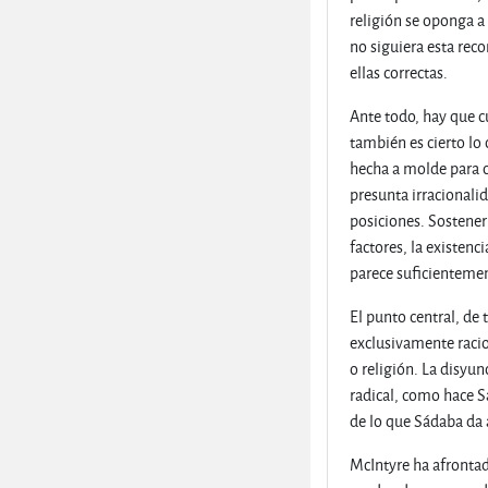
religión se oponga a
no siguiera esta rec
ellas correctas.
Ante todo, hay que cu
también es cierto lo 
hecha a molde para c
presunta irracionalid
posiciones. Sostener
factores, la existen
parece suficientemen
El punto central, de
exclusivamente racio
o religión. La disyun
radical, como hace S
de lo que Sádaba da 
McIntyre ha afronta