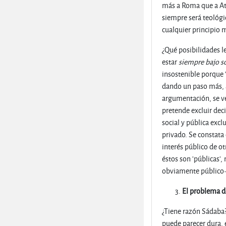
más a Roma que a Aten
siempre será teológi
cualquier principio m
¿Qué posibilidades l
estar
siempre bajo s
insostenible porque "
dando un paso más, a
argumentación, se ve
pretende excluir dec
social y pública exc
privado. Se constata
interés público de o
éstos son 'públicas'
obviamente público- 
El problema de
¿Tiene razón Sádaba? 
puede parecer dura, 