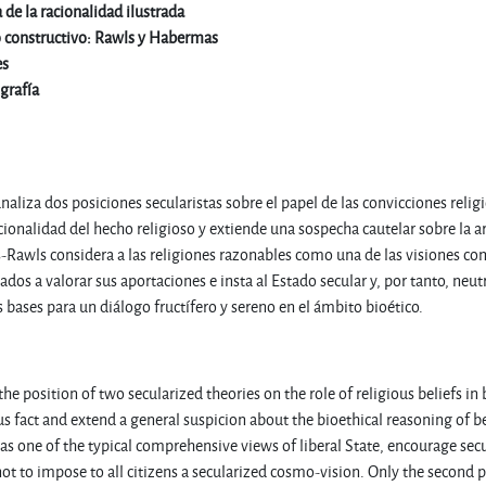
 de la racionalidad ilustrada
o constructivo: Rawls y Habermas
es
grafía
analiza dos posiciones secularistas sobre el papel de las convicciones rel
cionalidad del hecho religioso y extiende una sospecha cautelar sobre la
Rawls considera a las religiones razonables como una de las visiones comp
dos a valorar sus aportaciones e insta al Estado secular y, por tanto, neut
s bases para un diálogo fructífero y sereno en el ámbito bioético.
 the position of two secularized theories on the role of religious beliefs i
ious fact and extend a general suspicion about the bioethical reasoning of
as one of the typical comprehensive views of liberal State, encourage secu
not to impose to all citizens a secularized cosmo-vision. Only the second p