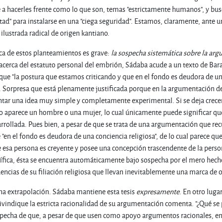
 a hacerles frente como lo que son, temas "estrictamente humanos", y busc
tad" para instalarse en una "ciega seguridad". Estamos, claramente, ante u
ilustrada radical de origen kantiano.
ca de estos planteamientos es grave:
la sospecha sistemática sobre la ar
r acerca del estatuto personal del embrión, Sádaba acude a un texto de Bar
e "la postura que estamos criticando y que en el fondo es deudora de una 
1]. Sorpresa que está plenamente justificada porque en la argumentación d
ntar una idea muy simple y completamente experimental. Si se deja crecer 
so aparece un hombre o una mujer, lo cual únicamente puede significar que 
ollada. Pues bien, a pesar de que se trata de una argumentación que rec
"en el fondo es deudora de una conciencia religiosa", de lo cual parece qu
sa persona es creyente y posee una concepción trascendente de la person
fica, ésta se encuentra automáticamente bajo sospecha por el mero hecho
encias de su filiación religiosa que llevan inevitablemente una marca de opo
na extrapolación. Sádaba mantiene esta tesis
expresamente
. En otro luga
eivindique la estricta racionalidad de su argumentación comenta. "¿Qué se
specha de que, a pesar de que usen como apoyo argumentos racionales, en 