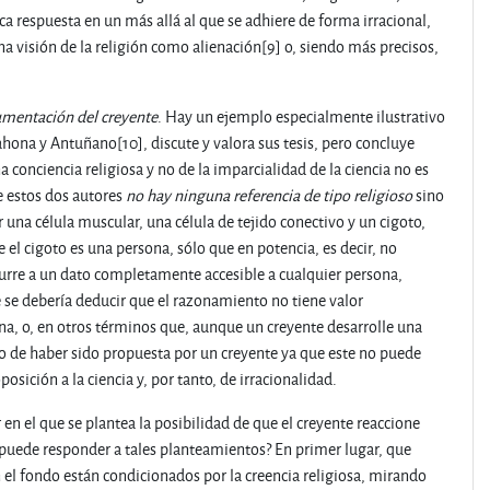
a respuesta en un más allá al que se adhiere de forma irracional,
na visión de la religión como alienación[9] o, siendo más precisos,
gumentación del creyente
. Hay un ejemplo especialmente ilustrativo
ahona y Antuñano[10], discute y valora sus tesis, pero concluye
conciencia religiosa y no de la imparcialidad de la ciencia no es
e estos dos autores
no hay ninguna referencia de tipo religioso
sino
una célula muscular, una célula de tejido conectivo y un cigoto,
el cigoto es una persona, sólo que en potencia, es decir, no
urre a un dato completamente accesible a cualquier persona,
e se debería deducir que el razonamiento no tiene valor
a, o, en otros términos que, aunque un creyente desarrolle una
 de haber sido propuesta por un creyente ya que este no puede
sición a la ciencia y, por tanto, de irracionalidad.
r en el que se plantea la posibilidad de que el creyente reaccione
 puede responder a tales planteamientos? En primer lugar, que
el fondo están condicionados por la creencia religiosa, mirando