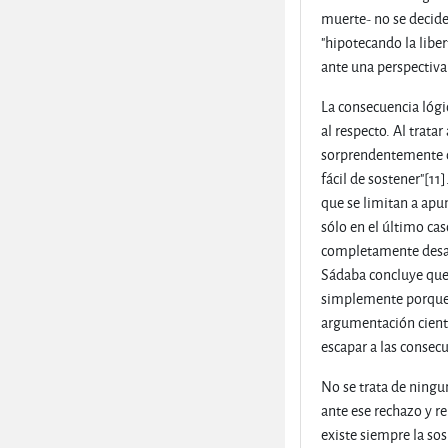
muerte- no se decide
"hipotecando la liber
ante una perspectiva 
La consecuencia lógi
al respecto. Al trata
sorprendentemente qu
fácil de sostener"[1
que se limitan a apu
sólo en el último ca
completamente desarr
Sádaba concluye que 
simplemente porque e
argumentación cientí
escapar a las consecu
No se trata de ningu
ante ese rechazo y r
existe siempre la so