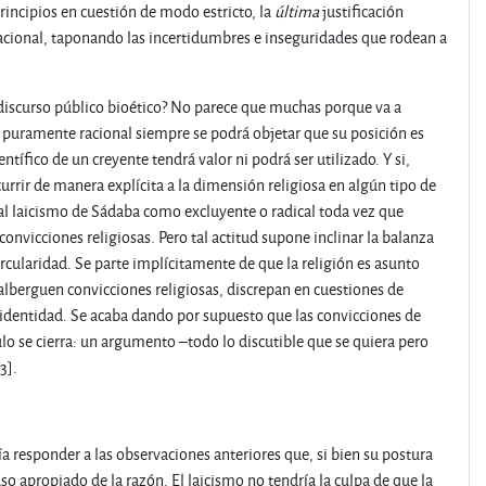
rincipios en cuestión de modo estricto, la
última
justificación
acional, taponando las incertidumbres e inseguridades que rodean a
 discurso público bioético? No parece que muchas porque va a
uramente racional siempre se podrá objetar que su posición es
ntífico de un creyente tendrá valor ni podrá ser utilizado. Y si,
rrir de manera explícita a la dimensión religiosa en algún tipo de
 al laicismo de Sádaba como excluyente o radical toda vez que
vicciones religiosas. Pero tal actitud supone inclinar la balanza
rcularidad. Se parte implícitamente de que la religión es asunto
berguen convicciones religiosas, discrepan en cuestiones de
ia identidad. Se acaba dando por supuesto que las convicciones de
ulo se cierra: un argumento –todo lo discutible que se quiera pero
3].
ía responder a las observaciones anteriores que, si bien su postura
o apropiado de la razón. El laicismo no tendría la culpa de que la