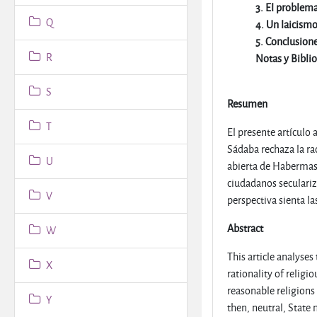
3. El problema
Q
4. Un laicism
5. Conclusion
R
Notas y Biblio
S
Resumen
T
El presente artículo 
Sádaba rechaza la ra
U
abierta de Habermas-
ciudadanos seculariza
V
perspectiva sienta la
Abstract
W
This article analyses
X
rationality of relig
reasonable religions 
Y
then, neutral, State 