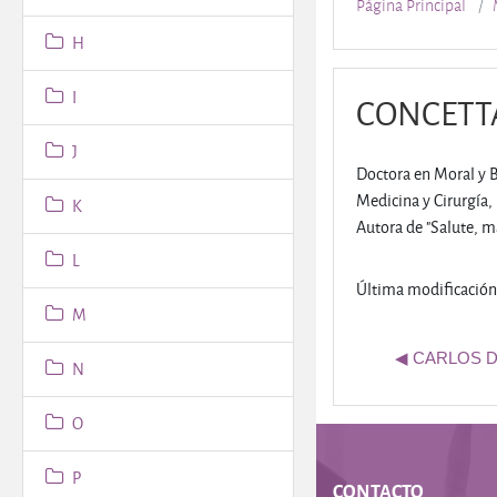
Página Principal
H
I
CONCETTA
J
Doctora en Moral y 
Medicina y Cirurgía
K
Autora de "Salute, ma
L
Última modificación
M
◀︎ CARLOS 
N
O
P
CONTACTO