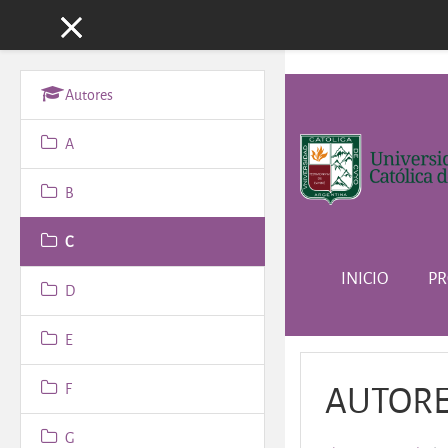
Panel lateral
Salta al contenido principa
Autores
A
B
C
INICIO
PR
D
E
AUTOR
F
G