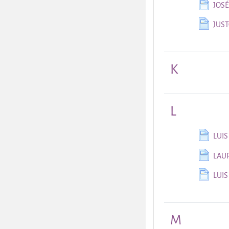
JOSÉ
JUS
K
L
LUI
LAUR
LUIS
M