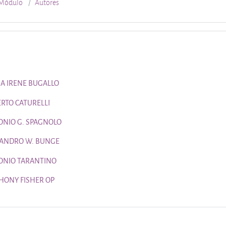
Módulo
Autores
A DE TEMAS
Página
IA IRENE BUGALLO
Página
RTO CATURELLI
Página
ONIO G. SPAGNOLO
Página
JANDRO W. BUNGE
Página
ONIO TARANTINO
Página
HONY FISHER OP