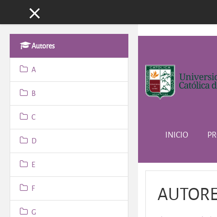
Panel lateral
Salta al contenido principa
Autores
A
B
C
INICIO
PR
D
E
AUTOR
F
G