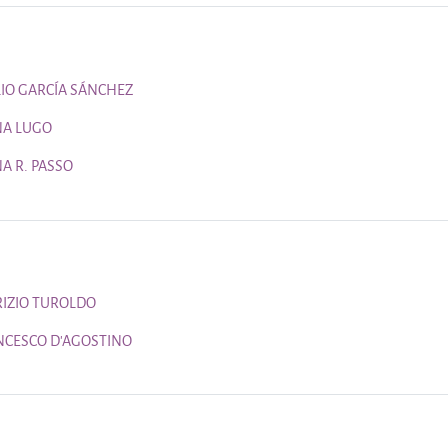
Página
LIO GARCÍA SÁNCHEZ
Página
NA LUGO
Página
A R. PASSO
Página
RIZIO TUROLDO
Página
NCESCO D'AGOSTINO