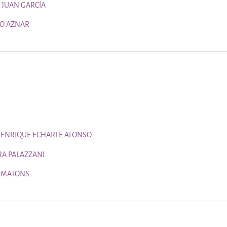
Página
 JUAN GARCÍA
Página
TO AZNAR
Página
S ENRIQUE ECHARTE ALONSO
Página
A PALAZZANI.
Página
 MATONS.