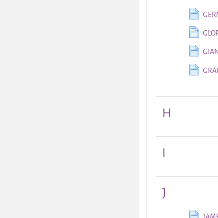
GER
GLO
GIA
GRA
H
I
J
JAM