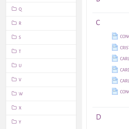
Q
C
R
CON
S
CRI
T
CARL
U
CAR
V
CARL
CON
W
X
D
Y