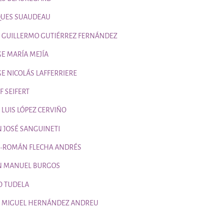
Página
QUES SUAUDEAU
Página
É GUILLERMO GUTIÉRREZ FERNÁNDEZ
Página
GE MARÍA MEJÍA
Página
E NICOLÁS LAFFERRIERE
Página
F SEIFERT
Página
 LUIS LÓPEZ CERVIÑO
Página
N JOSÉ SANGUINETI
Página
É-ROMÁN FLECHA ANDRÉS
Página
N MANUEL BURGOS
Página
O TUDELA
Página
É MIGUEL HERNÁNDEZ ANDREU