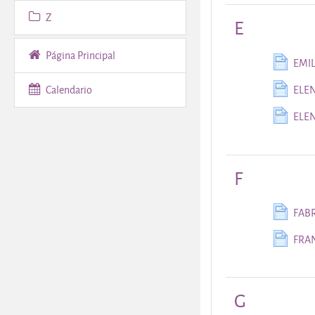
Z
E
Página Principal
EMI
Calendario
ELE
ELEN
F
FAB
FRA
G