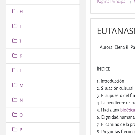
Página Principal
H
I
EUTANASI
J
Autora: Elena R. P
K
ÍNDICE
L
1. Introducción
M
2. Situación cultural
3. El supuesto del fi
N
4. La pendiente resb
5. Hacia una
bioética
O
6. Dignidad humana y
7. El camino de la pr
P
8. Preguntas frecuen