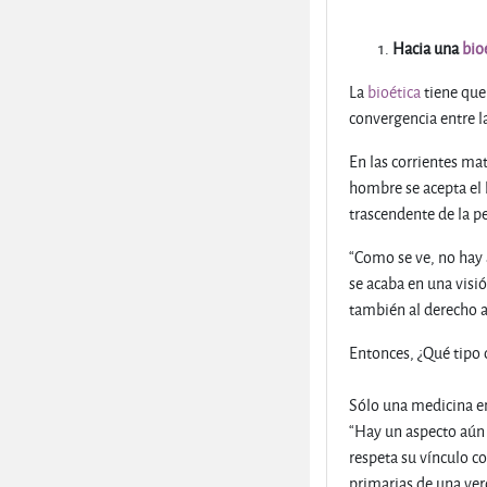
Hacia una
bio
La
bioética
tiene que 
convergencia entre la
En las corrientes mat
hombre se acepta el l
trascendente de la p
“Como se ve, no hay a
se acaba en una visi
también al derecho al
Entonces, ¿Qué tipo 
Sólo una medicina en
“Hay un aspecto aún 
respeta su vínculo co
primarias de una ver