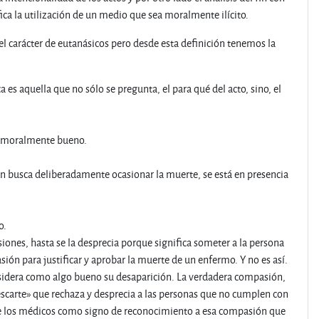
fica la utilización de un medio que sea moralmente ilícito.
 carácter de eutanásicos pero desde esta definición tenemos la
.
aquella que no sólo se pregunta, el para qué del acto, sino, el
fin moralmente bueno.
ión busca deliberadamente ocasionar la muerte, se está en presencia
o.
siones, hasta se la desprecia porque significa someter a la persona
ión para justificar y aprobar la muerte de un enfermo. Y no es así.
nsidera como algo bueno su desaparición. La verdadera compasión,
descarte» que rechaza y desprecia a las personas que no cumplen con
de los médicos como signo de reconocimiento a esa compasión que