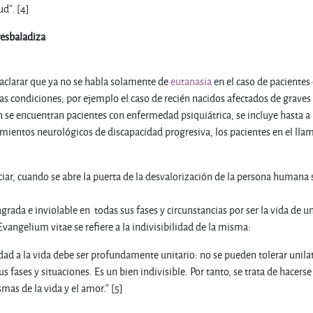
ud”. [4]
resbaladiza
aclarar que ya no se habla solamente de
eutanasia
en el caso de pacientes
s condiciones; por ejemplo el caso de recién nacidos afectados de graves d
 se encuentran pacientes con enfermedad psiquiátrica, se incluye hasta a 
mientos neurológicos de discapacidad progresiva, los pacientes en el llamad
ar, cuando se abre la puerta de la desvalorización de la persona humana
grada e inviolable en todas sus fases y circunstancias por ser la vida de
 Evangelium vitae se refiere a la indivisibilidad de la misma:
aridad a la vida debe ser profundamente unitario: no se pueden tolerar uni
us fases y situaciones. Es un bien indivisible. Por tanto, se trata de hacerse
smas de la vida y el amor.” [5]