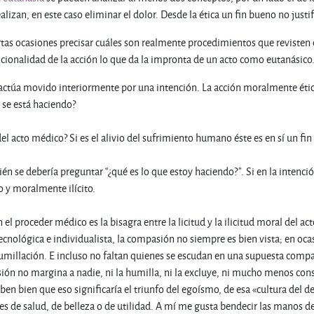
lizan, en este caso eliminar el dolor. Desde la ética un fin bueno no justi
s ocasiones precisar cuáles son realmente procedimientos que revisten el
encionalidad de la acción lo que da la impronta de un acto como eutanásico
movido interiormente por una intención. La acción moralmente ética es 
 se está haciendo?
 del acto médico? Si es el alivio del sufrimiento humano éste es en sí un 
én se debería preguntar “¿qué es lo que estoy haciendo?”. Si en la intenc
o y moralmente ilícito.
 el proceder médico es la bisagra entre la licitud y la ilicitud moral del act
ecnológica e individualista, la compasión no siempre es bien vista; en oca
humillación. E incluso no faltan quienes se escudan en una supuesta compas
ón no margina a nadie, ni la humilla, ni la excluye, ni mucho menos co
ben bien que eso significaría el triunfo del egoísmo, de esa «cultura del 
s de salud, de belleza o de utilidad. A mí me gusta bendecir las manos 