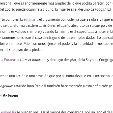
 personal, que es enormemente más amplio de lo que podría parecer, por 
del aborto puede ocurrirle a alguno, la muerte es el destino de todos.” [2]
to como en la
eutanasia
el argumento coincide, ya que se observa que e
 se transforma desde esta visión en el dueño absoluto de su cuerpo y de 
tonomía es valioso siempre y cuando la misma esté supeditada a hacer el bi
tamente no es este el caso de ninguno de los ejemplos dados. Lo que sub
re el hombre. Mientras unos ejercen el poder y la autoridad, otros caen 
n del supuesto de la piedad-.
 la
Eutanasia
(
iura et bona
) del 5 de mayo de 1980, de la Sagrada Congregac
iende una acción o una omisión que por su naturaleza, o en la intención, ca
ngelium vitae
de Juan Pablo II también hace mención a esta definición (n
el fin bueno
e
eutanasia
se pueden analizar al menos dos conceptos, por un lado el de la 