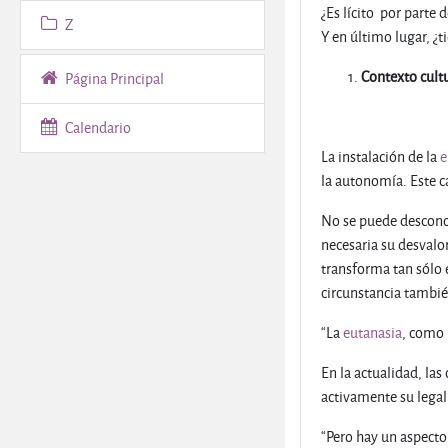
¿Es lícito por parte 
Z
Y en último lugar, ¿t
Contexto cultu
Página Principal
Calendario
La instalación de la
e
la autonomía. Este c
No se puede desconoc
necesaria su desvalo
transforma tan sólo 
circunstancia tambi
“La
eutanasia
, como 
En la actualidad, las
activamente su legali
“Pero hay un aspecto 