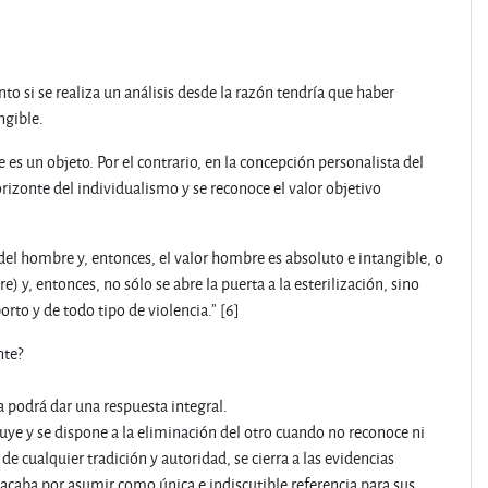
to si se realiza un análisis desde la razón tendría que haber
ngible.
 es un objeto. Por el contrario, en la concepción personalista del
orizonte del individualismo y se reconoce el valor objetivo
 del hombre y, entonces, el valor hombre es absoluto e intangible, o
, entonces, no sólo se abre la puerta a la esterilización, sino
borto y de todo tipo de violencia.” [6]
nte?
 podrá dar una respuesta integral.
uye y se dispone a la eliminación del otro cuando no reconoce ni
e cualquier tradición y autoridad, se cierra a las evidencias
acaba por asumir como única e indiscutible referencia para sus