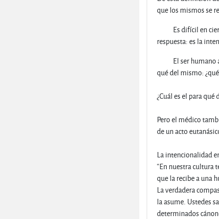
que los mismos se rea
Es difícil en cierta
respuesta: es la int
El ser humano actúa 
qué del mismo: ¿qué
¿Cuál es el para qué
Pero el médico tambi
de un acto eutanásic
La intencionalidad en
“En nuestra cultura t
que la recibe a una 
La verdadera compasi
la asume. Ustedes sa
determinados cánone