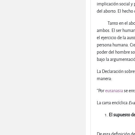
implicación social y
del aborto. El hecho 
Tanto en el abor
ambos. El ser humano
el ejercicio de la au
persona humana. Cier
poder del hombre sob
bajo la argumentació
La Declaración sobre
manera:
“Por
eutanasia
se ent
La carta encíclica
Eva
El supuesto d
De esta definición d