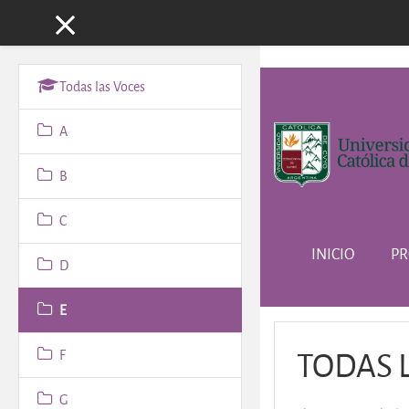
Panel lateral
Salta al contenido principa
Todas las Voces
A
B
C
INICIO
PR
D
E
TODAS 
F
G