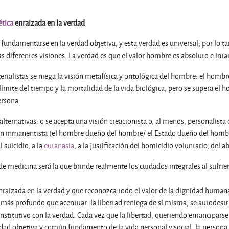
ética
enraizada en la verdad
fundamentarse en la verdad objetiva, y esta verdad es universal; por lo tan
s diferentes visiones. La verdad es que el valor hombre es absoluto e inta
erialistas se niega la visión metafísica y ontológica del hombre: el hombre
ímite del tiempo y la mortalidad de la vida biológica, pero se supera el h
ersona.
lternativas: o se acepta una visión creacionista o, al menos, personalista
ón inmanentista (el hombre dueño del hombre/ el Estado dueño del hombre) y
 suicidio, a la
eutanasia
, a la justificación del homicidio voluntario, del a
de medicina será la que brinde realmente los cuidados integrales al sufrie
raizada en la verdad y que reconozca todo el valor de la dignidad humana
más profundo que acentuar: la libertad reniega de sí misma, se autodestr
nstitutivo con la verdad. Cada vez que la libertad, queriendo emanciparse d
dad objetiva y común fundamento de la vida personal y social, la persona 