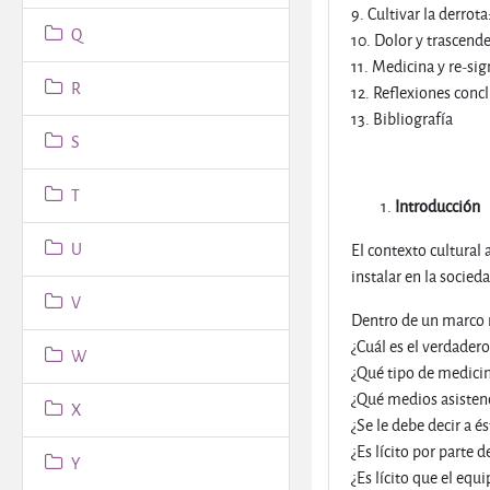
9. Cultivar la derrota
Q
10. Dolor y trascend
11. Medicina y re-sig
R
12. Reflexiones conc
13. Bibliografía
S
T
Introducción
U
El contexto cultural
instalar en la socied
V
Dentro de un marco r
¿Cuál es el verdadero
W
¿Qué tipo de medicin
¿Qué medios asistenc
X
¿Se le debe decir a és
¿Es lícito por parte d
Y
¿Es lícito que el equ