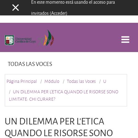
En este momento está usando el acceso para
Panel lateral
Salta al contenido principal
invitados (
Acceder
)
TODAS LAS VOCES
Página Principal
Módulo
Todas las Voces
U
UN DILEMMA PER L’ETICA QUANDO LE RISORSE SONO
LIMITATE: CHI CURARE?
UN DILEMMA PER L’ETICA
QUANDO LE RISORSE SONO