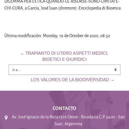
DILEMMA-PER-L'ETICA-QUANDO-LE-RISORSE-SONO-LIMITATE-
CHI-CURA, a García, José Juan (direttore): Enciclopedia di Bioetica
Última modificación: Monday, 19 de October de 2020, 08:52
← TRAPIANTO DI UTERO ASPETTI MEDICI, 
BIOETICI E GIURIDICI
Ir a...
LOS VALORES DE LA BIODIVERSIDAD →
CONTACTO
Av. José Ignacio de la Roza 1516 Oeste - Rivadavia C.P. 5400 - San
Juan, Argentina