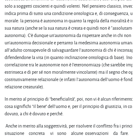
solo a soggetti coscienti e quindi volenti. Nel pensiero classico, invece
indica prima di tutto una condizione ontologica e, di conseguenza, una
morale: la persona è autonoma in quanto la regola della moralità è i
sua natura (anche se la sua natura è creata e quindi non è “assolutamen
autonoma). C’è dunque un’autonomia da rispettare anche in chi non ha
un’autonomia decisionale e pertanto la medesima autonomia umana p
all’adulto consapevole di salvaguardare l’autonomia di chi è inconsape
difendendone la vita (in quanto inclinazione ontologica di base). Inoltr
correlazione tra le autonomie non è l’eteronomia29 (che sarebbe impo
estrinseca e di per sé non moralmente vincolante) ma il segno che ogn
costitutivamente relazionale (e infatti l’autonomia dell’uomo è fondat
relazione creaturale).
In merito al principio di "beneficialità", poi, non vi è alcun riferimento a
cosa significhi "il bene" dell'uomo e, per il principio di giustizia, in cosa 
dovuto, a chi è dovuto e perché.
Anche in merito alla soggettività, per risolvere il conflitto fra i principi
situazione concreta vi sono alcune osservazioni da fare.