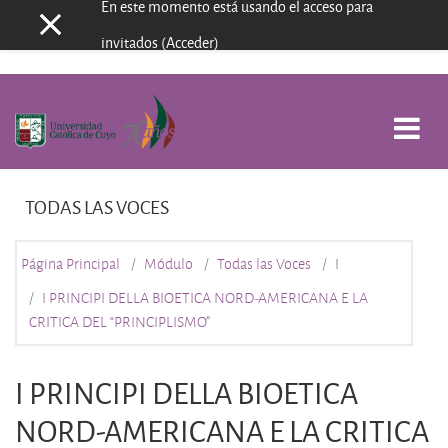
En este momento está usando el acceso para
Panel lateral
Salta al contenido principal
invitados (
Acceder
)
TODAS LAS VOCES
Página Principal
Módulo
Todas las Voces
I
I PRINCIPI DELLA BIOETICA NORD-AMERICANA E LA
CRITICA DEL “PRINCIPLISMO”
I PRINCIPI DELLA BIOETICA
NORD-AMERICANA E LA CRITICA