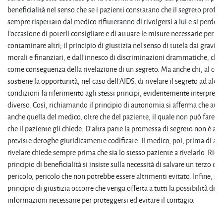
beneficialità nel senso che se i pazienti constatano che il segreto profe
sempre rispettato dal medico rifiuteranno di rivolgersi a lui e si perderà
l'occasione di poterli consigliare e di attuare le misure necessarie per ev
contaminare altri; il principio di giustizia nel senso di tutela dai gravi d
morali e finanziari, e dall'innesco di discriminazioni drammatiche, che
come conseguenza della rivelazione di un segreto. Ma anche chi, al con
sostiene la opportunità, nel caso dell'AIDS, di rivelare il segreto ad alc
condizioni fa riferimento agli stessi principi, evidentemente interpret
diverso. Così, richiamando il principio di autonomia si afferma che au
anche quella del medico, oltre che del paziente, il quale non può fare t
che il paziente gli chiede. D'altra parte la promessa di segreto non è a
previste deroghe giuridicamente codificate. Il medico, poi, prima di arr
rivelare chiede sempre prima che sia lo stesso paziente a rivelarlo. Ric
principio di beneficialità si insiste sulla necessità di salvare un terzo d
pericolo, pericolo che non potrebbe essere altrimenti evitato. Infine, se
principio di giustizia occorre che venga offerta a tutti la possibilità di a
informazioni necessarie per proteggersi ed evitare il contagio.