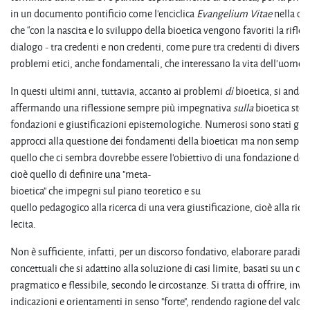
in un documento pontificio come l'enciclica
Evangelium
Vitae
nella qu
che “con la nascita e lo sviluppo della bioetica vengono favoriti la rifless
dialogo - tra credenti e non credenti, come pure tra credenti di diverse r
problemi etici, anche fondamentali, che interessano la vita dell'uomo” (
In questi ultimi anni, tuttavia, accanto ai problemi
di
bioetica, si andat
affermando una riflessione sempre più impegnativa
sulla
bioetica stess
fondazioni e giustificazioni epistemologiche. Numerosi sono stati gli a
approcci alla questione dei fondamenti della bioetica1 ma non sempre si
quello che ci sembra dovrebbe essere l'obiettivo di una fondazione dell
cioè quello di definire una "meta-
bioetica" che impegni sul piano teoretico e su
quello pedagogico alla ricerca di una vera giustificazione, cioè alla rice
lecita.
Non è sufficiente, infatti, per un discorso fondativo, elaborare paradig
concettuali che si adattino alla soluzione di casi limite, basati su un c
pragmatico e flessibile, secondo le circostanze. Si tratta di offrire, inve
indicazioni e orientamenti in senso "forte", rendendo ragione del valore