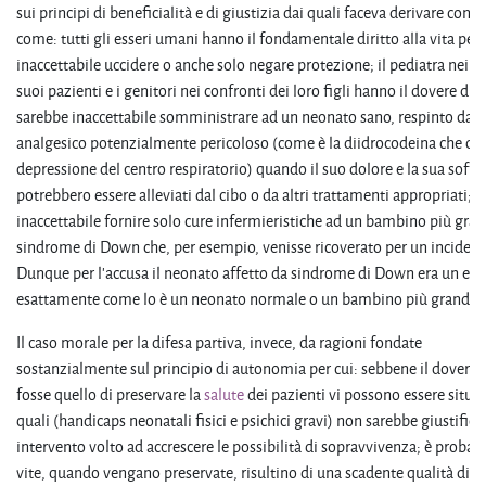
sui principi di beneficialità e di giustizia dai quali faceva derivare con
come: tutti gli esseri umani hanno il fondamentale diritto alla vita per 
inaccettabile uccidere o anche solo negare protezione; il pediatra nei c
suoi pazienti e i genitori nei confronti dei loro figli hanno il dovere di 
sarebbe inaccettabile somministrare ad un neonato sano, respinto dai g
analgesico potenzialmente pericoloso (come è la diidrocodeina che d
depressione del centro respiratorio) quando il suo dolore e la sua soffe
potrebbero essere alleviati dal cibo o da altri trattamenti appropriati; 
inaccettabile fornire solo cure infermieristiche ad un bambino più gran
sindrome di Down che, per esempio, venisse ricoverato per un incident
Dunque per l'accusa il neonato affetto da sindrome di Down era un es
esattamente come lo è un neonato normale o un bambino più grande 
Il caso morale per la difesa partiva, invece, da ragioni fondate
sostanzialmente sul principio di autonomia per cui: sebbene il dovere 
fosse quello di preservare la
salute
dei pazienti vi possono essere situaz
quali (handicaps neonatali fisici e psichici gravi) non sarebbe giustifica
intervento volto ad accrescere le possibilità di sopravvivenza; è probabi
vite, quando vengano preservate, risultino di una scadente qualità di v