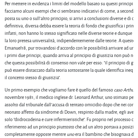
Per mettere in evidenza i limiti del modello basato su questi principi
facciamo alcuni esempi che ci sembrano indicativi di come, a seconda d
posta su uno o sull'altro principio, si arrivi a conclusioni diverse e di co
definitiva, diversa debba essere la teoria di fondo che giustifica i princip
infatti, non hanno lo stesso significato nelle diverse teorie e dunque non
la loro pretesa universalità, indipendentemente dalle teorie. A questo 
Emanuel18, pur trovandosi d'accordo con le possibilità arrivare ad un c
i primi due principi, quando arriva al principio di giustizia non può no
che questa possibilità di consenso non vale per esso: "il principio di giu
può essere distaccato dalla teoria sottostante la quale identifica ineq
il concetto stesso di giustizia".
Un primo esempio che vogliamo fare è quello del famoso
caso
Arthur
1
novembre 1981, il medico inglese dr. Leonard Arthur, uno stimato pedi
assolto dal tribunale dall'accusa di tentato omicidio dopo che nei confr
neonato affetto da sindrome di Down, respinto dalla madre, egli aveva
solo "diidrocodeina e cure infermieristiche". Fu proprio nel processo c
riferimento ad un principio piuttosto che ad un altro portava a posizion
completamente opposte mentre
uno
era il bambino che bisognava di 