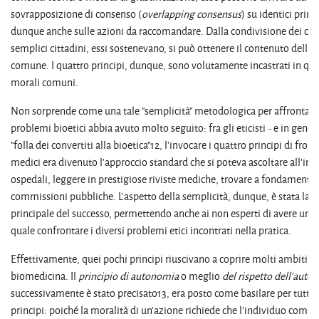
sovrapposizione di consenso (
overlapping
consensus
) su identici princ
dunque anche sulle azioni da raccomandare. Dalla condivisione dei cre
semplici cittadini, essi sostenevano, si può ottenere il contenuto della 
comune. I quattro principi, dunque, sono volutamente incastrati in que
morali comuni.
Non sorprende come una tale "semplicità" metodologica per affrontare 
problemi bioetici abbia avuto molto seguito: fra gli eticisti - e in gener
"folla dei convertiti alla bioetica"12, l'invocare i quattro principi di fro
medici era divenuto l'approccio standard che si poteva ascoltare all'int
ospedali, leggere in prestigiose riviste mediche, trovare a fondamento 
commissioni pubbliche. L'aspetto della semplicità, dunque, è stata la 
principale del successo, permettendo anche ai non esperti di avere uno
quale confrontare i diversi problemi etici incontrati nella pratica.
Effettivamente, quei pochi principi riuscivano a coprire molti ambiti de
biomedicina. Il
principio
di
autonomia
o meglio
del
rispetto
dell'auto
successivamente è stato precisato13, era posto come basilare per tutti gl
principi: poiché la moralità di un'azione richiede che l'individuo compia