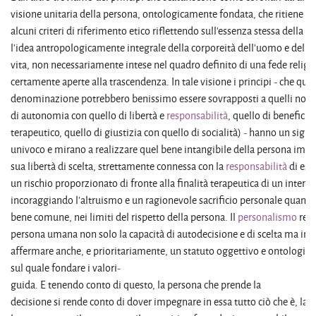
visione unitaria della persona, ontologicamente fondata, che ritiene di 
alcuni criteri di riferimento etico riflettendo sull'essenza stessa della p
l'idea antropologicamente integrale della corporeità dell'uomo e della s
vita, non necessariamente intese nel quadro definito di una fede religi
certamente aperte alla trascendenza. In tale visione i principi - che quan
denominazione potrebbero benissimo essere sovrapposti a quelli norda
di autonomia con quello di libertà e
responsabilità
, quello di beneficia
terapeutico, quello di giustizia con quello di socialità) - hanno un signi
univoco e mirano a realizzare quel bene intangibile della persona im
sua libertà di scelta, strettamente connessa con la
responsabilità
di ess
un rischio proporzionato di fronte alla finalità terapeutica di un interve
incoraggiando l'altruismo e un ragionevole sacrificio personale quando 
bene comune, nei limiti del rispetto della persona. Il
personalismo
real
persona umana non solo la capacità di autodecisione e di scelta ma in
affermare anche, e prioritariamente, un statuto oggettivo e ontologico
sul quale fondare i valori-
guida. E tenendo conto di questo, la persona che prende la
decisione si rende conto di dover impegnare in essa tutto ciò che è, la s