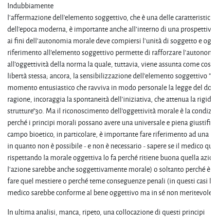
Indubbiamente
l'affermazione dell'elemento soggettivo, che è una delle caratteristich
dell'epoca moderna, è importante anche all'interno di una prospettiva 
ai fini dell'autonomia morale deve compiersi l'unità di soggetto e ogget
riferimento all'elemento soggettivo permette di rafforzare l'autonomia
all'oggettività della norma la quale, tuttavia, viene assunta come costit
libertà stessa; ancora, la sensibilizzazione dell'elemento soggettivo "isti
momento entusiastico che ravviva in modo personale la legge del dover
ragione, incoraggia la spontaneità dell'iniziativa, che attenua la rigidit
strutture"30. Ma il riconoscimento dell'oggettività morale è la condizi
perché i principi morali possano avere una universale e piena giustifica
campo bioetico, in particolare, è importante fare riferimento ad una m
in quanto non è possibile - e non è necessario - sapere se il medico qu
rispettando la morale oggettiva lo fa perché ritiene buona quella azio
l’azione sarebbe anche soggettivamente morale) o soltanto perché è “p
fare quel mestiere o perché teme conseguenze penali (in questi casi l’a
medico sarebbe conforme al bene oggettivo ma in sé non meritevole).
In ultima analisi, manca, ripeto, una collocazione di questi principi