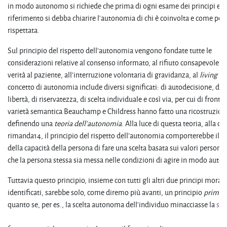
in modo autonomo si richiede che prima di ogni esame dei principi etic
riferimento si debba chiarire l'autonomia di chi è coinvolta e come pos
rispettata.
Sul principio del rispetto dell'autonomia vengono fondate tutte le
considerazioni relative al consenso informato, al rifiuto consapevole del
verità al paziente, all'interruzione volontaria di gravidanza, al
living wi
concetto di autonomia include diversi significati: di autodecisione, di di
libertà, di riservatezza, di scelta individuale e così via, per cui di fronte
varietà semantica Beauchamp e Childress hanno fatto una ricostruzion
definendo una
teoria dell'autonomia
. Alla luce di questa teoria, alla qu
rimanda14, il principio del rispetto dell'autonomia comporterebbe il 
della capacità della persona di fare una scelta basata sui valori personal
che la persona stessa sia messa nelle condizioni di agire in modo aut
Tuttavia questo principio, insieme con tutti gli altri due principi morali
identificati, sarebbe solo, come diremo più avanti, un principio
prima f
quanto se, per es., la scelta autonoma dell'individuo minacciasse la
sal