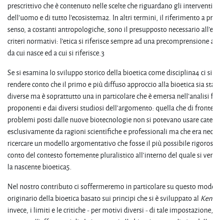
prescrittivo che è contenuto nelle scelte che riguardano gli interventi su
dell'uomo e di tutto l'ecosistema2. In altri termini, il riferimento a pros
senso, a costanti antropologiche, sono il presupposto necessario all’el
criteri normativi: l’etica si riferisce sempre ad una precomprensione a
da cui nasce ed a cui si riferisce.3
Se si esamina lo sviluppo storico della bioetica come disciplina4 ci si p
rendere conto che il primo e più diffuso approccio alla bioetica sia sta
diverse ma è soprattutto una in particolare che è emersa nell'analisi fatt
proponenti e dai diversi studiosi dell'argomento: quella che di fronte a
problemi posti dalle nuove biotecnologie non si potevano usare catego
esclusivamente da ragioni scientifiche e professionali ma che era neces
ricercare un modello argomentativo che fosse il più possibile rigoroso 
conto del contesto fortemente pluralistico all'interno del quale si veniv
la nascente bioetica5.
Nel nostro contributo ci soffermeremo in particolare su questo modell
originario della bioetica basato sui principi che si è sviluppato al
Kenne
invece, i limiti e le critiche - per motivi diversi - di tale impostazione,