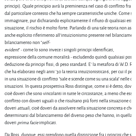
principi). Quale principio avrà la preminenza nel caso di conflitto fra e
dal particolare contesto che ha sempre caratteristiche uniche. Come si
immaginare, pur dichiarando esplicitamente il rifiuto di qualsiasi etica
situazione, il rischio è molto forte. Parlando di una tale teoria non assol
anche esplicito riferimento all'intuizionismo presente nel bilanciament
bilanciamento non "
self-
evident
" - come lo sono invece i singoli principi identificati,
espressione della comune moralità - escludendo quindi qualsiasi possib
deduzione da principi fissi, di peso standard. E' la metafora di W.D. Ross
che ha elaborato negli anni '30 la teoria intuizionistica16, per cui il peso
in una situazione di conflitto "sale e scende come su una scala" nelle di
situazioni. In questa prospettiva Ross distingue, come si è detto, dover
cioè doveri che sono vincolanti in tutte le circostanze, a meno che essi 
conflitto con doveri uguali o che risultano più forti nella situazione con
doveri
attuali
, cioè doveri da assolvere nella situazione concreta e che
determinarsi dal bilanciamento del diverso peso che hanno, in quella si
doveri
prima
facie
implicati.
Da Ross, dunque, essi prendono quella distinzione fra i principi che si