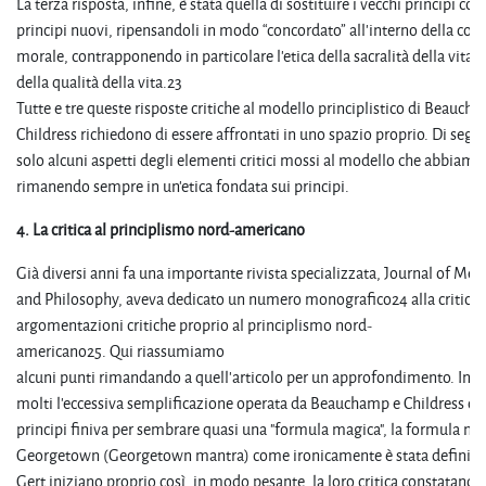
La terza risposta, infine, è stata quella di sostituire i vecchi principi con
principi nuovi, ripensandoli in modo “concordato” all’interno della co
morale, contrapponendo in particolare l’etica della sacralità della vita co
della qualità della vita.23
Tutte e tre queste risposte critiche al modello principlistico di Beauch
Childress richiedono di essere affrontati in uno spazio proprio. Di segu
solo alcuni aspetti degli elementi critici mossi al modello che abbiam
rimanendo sempre in un'etica fondata sui principi.
4.
La critica al principlismo nord-americano
Già diversi anni fa una importante rivista specializzata, Journal of Med
and Philosophy, aveva dedicato un numero monografico24 alla critica f
argomentazioni critiche proprio al principlismo nord-
americano25. Qui riassumiamo
alcuni punti rimandando a quell'articolo per un approfondimento. In
molti l'eccessiva semplificazione operata da Beauchamp e Childress con
principi finiva per sembrare quasi una "formula magica", la formula ma
Georgetown (Georgetown mantra) come ironicamente è stata definita.
Gert iniziano proprio così, in modo pesante, la loro critica constatand