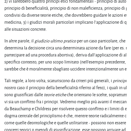
2) vi sarebbero quattro principi etici fondamentali - principio di auton
principio di beneficialità, principio di non maleficienza, principio di giu
condivisi da diverse teorie etiche, che dovrebbero guidare le azioni etic
medicina; 3) i giudizi morali particolari implicano l'applicazione di que
alle situazioni concrete.
In altre parole, il
giudizio ultimo pratico
per un caso particolare, che
determina la decisione circa una determinata azione da fare (per es. rifi
partecipare ad una procedura abortiva), deriva dall'applicazione di alc
specifico contesto, per uno scopo limitato (nell'esempio precedente, la
sarebbe che è moralmente sbagliato uccidere intenzionalmente un es
Tali regole, a loro volta, scaturiscono da criteri più generali, i
principi
ap
nostro caso il principio della beneficialità riferito al feto), i quali in ult
sono giustificati dalle
teorie
etiche
che orientano le scelte, soprattutto 
vi sia un conflitto fra i principi. Vedremo meglio più avanti il meccan
da Beauchamp e Childress per risolvere questo conflitto e i limiti di ess
dogma centrale del principlismo è che, mentre teorie radicalmente con
come quelle deontologiche e quelle utilitariste - possono non essere d
concetti teorici o metodi di giustificazione, esse possono arrivare ad u