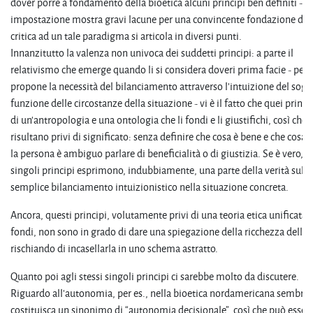
dover porre a fondamento della bioetica alcuni principi ben definiti - q
impostazione mostra gravi lacune per una convincente fondazione della
critica ad un tale paradigma si articola in diversi punti.
Innanzitutto la valenza non univoca dei suddetti principi: a parte il
relativismo che emerge quando li si considera doveri prima facie - per c
propone la necessità del bilanciamento attraverso l'intuizione del sogg
funzione delle circostanze della situazione - vi è il fatto che quei prin
di un'antropologia e una ontologia che li fondi e li giustifichi, così che e
risultano privi di significato: senza definire che cosa è bene e che cosa 
la persona è ambiguo parlare di beneficialità o di giustizia. Se è vero, inf
singoli principi esprimono, indubbiamente, una parte della verità sul
semplice bilanciamento intuizionistico nella situazione concreta.
Ancora, questi principi, volutamente privi di una teoria etica unificata c
fondi, non sono in grado di dare una spiegazione della ricchezza della 
rischiando di incasellarla in uno schema astratto.
Quanto poi agli stessi singoli principi ci sarebbe molto da discutere.
Riguardo all'autonomia, per es., nella bioetica nordamericana sembra 
costituisca un sinonimo di “autonomia decisionale”, così che può essere