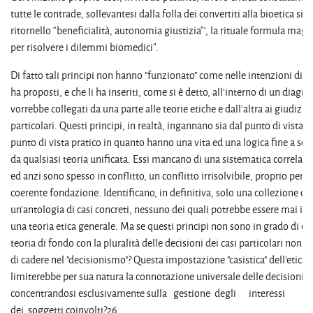
tutte le contrade, sollevantesi dalla folla dei convertiti alla bioetica si p
ritornello “beneficialità, autonomia giustizia”', la rituale formula mag
per risolvere i dilemmi biomedici”.
Di fatto tali principi non hanno "funzionato" come nelle intenzioni di chi
ha proposti, e che li ha inseriti, come si è detto, all'interno di un diagr
vorrebbe collegati da una parte alle teorie etiche e dall'altra ai giudizi 
particolari. Questi principi, in realtà, ingannano sia dal punto di vista t
punto di vista pratico in quanto hanno una vita ed una logica fine a se st
da qualsiasi teoria unificata. Essi mancano di una sistematica correlazio
ed anzi sono spesso in conflitto, un conflitto irrisolvibile, proprio perch
coerente fondazione. Identificano, in definitiva, solo una collezione di 
un'antologia di casi concreti, nessuno dei quali potrebbe essere mai in
una teoria etica generale. Ma se questi principi non sono in grado di c
teoria di fondo con la pluralità delle decisioni dei casi particolari non vi 
di cadere nel "decisionismo"? Questa impostazione "casistica" dell'etica
limiterebbe per sua natura la connotazione universale delle decisioni p
concentrandosi esclusivamente sulla gestione degli interessi
dei soggetti coinvolti?26