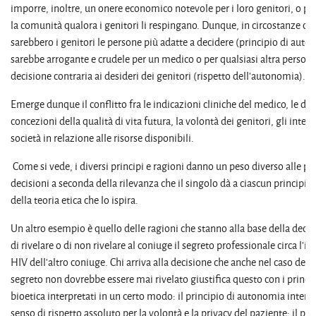
imporre, inoltre, un onere economico notevole per i loro genitori, o per 
la comunità qualora i genitori li respingano. Dunque, in circostanze così
sarebbero i genitori le persone più adatte a decidere (principio di auto
sarebbe arrogante e crudele per un medico o per qualsiasi altra person
decisione contraria ai desideri dei genitori (rispetto dell'autonomia).
Emerge dunque il conflitto fra le indicazioni cliniche del medico, le div
concezioni della qualità di vita futura, la volontà dei genitori, gli intere
società in relazione alle risorse disponibili.
Come si vede, i diversi principi e ragioni danno un peso diverso alle pos
decisioni a seconda della rilevanza che il singolo dà a ciascun principi
della teoria etica che lo ispira.
Un altro esempio è quello delle ragioni che stanno alla base della decis
di rivelare o di non rivelare al coniuge il segreto professionale circa l'i
HIV dell'altro coniuge. Chi arriva alla decisione che anche nel caso dell'
segreto non dovrebbe essere mai rivelato giustifica questo con i princip
bioetica interpretati in un certo modo: il principio di autonomia interp
senso di rispetto assoluto per la volontà e la privacy del paziente; il pri