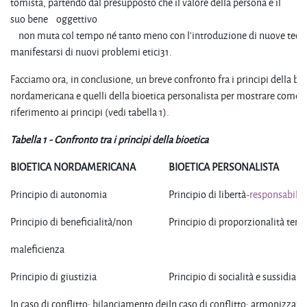
tomista, partendo dal presupposto che il valore della persona e il
suo bene oggettivo
non muta col tempo né tanto meno con l'introduzione di nuove tecno
manifestarsi di nuovi problemi etici31.
Facciamo ora, in conclusione, un breve confronto fra i principi della bio
nordamericana e quelli della bioetica personalista per mostrare come si
riferimento ai principi (vedi tabella 1).
Tabella
1
-
Confronto
tra
i
principi
della
bioetica
BIOETICA
NORDAMERICANA
BIOETICA
PERSONALISTA
Principio di autonomia
Principio di libertà-
responsabilit
Principio di beneficialità/non
Principio di proporzionalità tera
maleficienza
Principio di giustizia
Principio di socialità e sussidiari
In caso di conflitto: bilanciamento dei
In caso di conflitto: armonizzazi