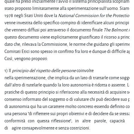
quale ha preso inizialmente l'avvio il sistema principialista scopriamo 
stato proposto limitatamente alla sperimentazione sull'uomo. Siamo n
1978 negli Stati Uniti dove la
National Commission for the Protection
venne investita dello specifico compito di identificare alcuni principi et
che vennero diffusi poi attraverso il documento finale
The Belmont Re
questo documento viene esplicitamente giustificato il ricorso a principi
dato che, rilevava la Commissione, le norme che guidano gli sperimenta
Comitati Etici sono spesso in conflitto fra loro e dunque di difficile app
Così, vengono proposti:
1) Il
principio del rispetto delle persone
coinvolte
nella sperimentazione, che implica da un lato di trattarle come sogget
dall'altro di tutelarle quando la loro autonomia è ridotta o assente. L
pratiche di questo principio si riferiscono alla necessità di acquisire sem
consenso informato del soggetto o di valutare chi può decidere suo post
di autonomia qui ha un carattere molto concreto essendo definito come
una persona "di riflettere sui propri obiettivi e di decidere da se stessa d
conformità con questa riflessione"; in altre parole, capacità
di agire consapevolmente e senza costrizioni.