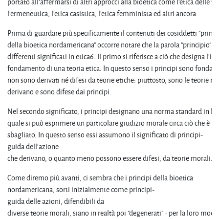
portato all'affermarsi di altri approcci alla bioetica come l'etica delle vi
l'ermeneutica, l'etica casistica, l’etica femminista ed altri ancora.
Prima di guardare più specificamente il contenuti dei cosiddetti "princi
della bioetica nordamericana" occorre notare che la parola "principio" h
differenti significati in etica6. Il primo si riferisce a ciò che designa l'ini
fondamento di una teoria etica. In questo senso i principi sono fondanti
non sono derivati né difesi da teorie etiche: piuttosto, sono le teorie m
derivano e sono difese dai principi.
Nel secondo significato, i principi designano una norma standard in bas
quale si può esprimere un particolare giudizio morale circa ciò che è gi
sbagliato. In questo senso essi assumono il significato di principi-
guida dell'azione
che derivano, o quanto meno possono essere difesi, da teorie morali.
Come diremo più avanti, ci sembra che i principi della bioetica
nordamericana, sorti inizialmente come principi-
guida delle azioni, difendibili da
diverse teorie morali, siano in realtà poi "degenerati" - per la loro modal