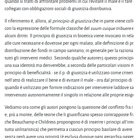
quando si tratti di affrontare problemi in cui l'evitare il male e il fare i
collegati con obbligazioni sociali di giustizia distributiva.
Il riferimento è, allora, al
principio
di
giustizia
che in parte viene colleg
con la espressione delle formule classiche del
suum cuique tribuere
e de
alcuni diritti. Il principio di giustizia in bioetica viene invocato in relazi
alle cure necessarie e doverose per ogni malato, alle definizione di prior
distribuzione dei fondi in campo sanitario, in generale per la razionali
tutti gli interventi medici. Secondo qualche autore15 questo principio
una sua identità ma deriverebbe, a seconda delle particolari visioni mor
principio di beneficialità - se il p. di giustizia è utilizzato come criterio
nell'atto di realizzare il bene e di evitare il male - ora dal principio di 
quando è utilizzato per fornire indicazioni per intervenire laddove sar
intervenuto autonomamente il singolo in relazione alle proprie esigen
Vediamo ora come gli autori pongono la questione del conflitto fra i pr
e, più a monte, delle teorie che li giustificano spesso contrapposte fra d
che Beauchamp e Childress propongono è di inserire i principi all'inter
tutta utilitaristica) che permetta a ciascun principio basilare di avere u
senza però avere una priorità (è esclusa dunque ogni gerarchia oggetti