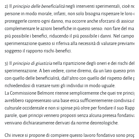
2) Il
principio delle beneficialità
negli interventi sperimentali, cioè nona
persone in modo morale, infatti, non solo bisogna rispettare le loro dec
proteggerle contro ogni danno, ma occorre anche sforzarsi di assicurare 
complementare le azioni benefiche in questo senso: non fare del male 
più possibile i benefici, riducendo il più possibile i danni. Nel campo de
sperimentazione questo si riferiva alla necessità di valutare previamen
soggetto il rapporto rischi-benefici.
3) Il
principio di giustizia
nella ripartizione degli oneri e dei rischi della
sperimentazione. A ben vedere, come diremo, da un lato questo princip
con quello delle beneficialità, dall'altro con quello del rispetto delle p
richiedendosi di trattare tutti gli individui in modo uguale.
La Commissione Belmont ritenne semplicemente che quei tre principi
avrebbero rappresentato una base etica sufficientemente condivisa dal
culturale occidentale e non si spinse più oltre per fondare il suo Rapport
parole, quei principi vennero proposti senza alcuna pretesa fondativa 
venivano dichiaratamente derivati da norme deontologiche.
Chi invece si propone di compiere questo lavoro fondativo sono propri