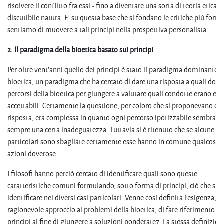
risolvere il conflitto fra essi - fino a diventare una sorta di teoria etica es
discutibile natura. E' su questa base che si fondano le critiche più forti c
sentiamo di muovere a tali principi nella prospettiva personalista.
2.
Il
paradigma
della
bioetica
basato
sui
principi
Per oltre vent'anni quello dei principi è stato il paradigma dominante d
bioetica, un paradigma che ha cercato di dare una risposta a quali doves
percorsi della bioetica per giungere a valutare quali condotte erano et
accettabili. Certamente la questione, per coloro che si proponevano di 
risposta, era complessa in quanto ogni percorso ipotizzabile sembrava 
sempre una certa inadeguatezza. Tuttavia si è ritenuto che se alcune a
particolari sono sbagliate certamente esse hanno in comune qualcosa c
azioni doverose.
I filosofi hanno perciò cercato di identificare quali sono queste
caratteristiche comuni formulando, sotto forma di principi, ciò che si 
identificare nei diversi casi particolari. Venne così definita l'esigenza, p
ragionevole approccio ai problemi della bioetica, di fare riferimento ad
principi al fine di giungere a soluzioni ponderate7. La stessa definizion