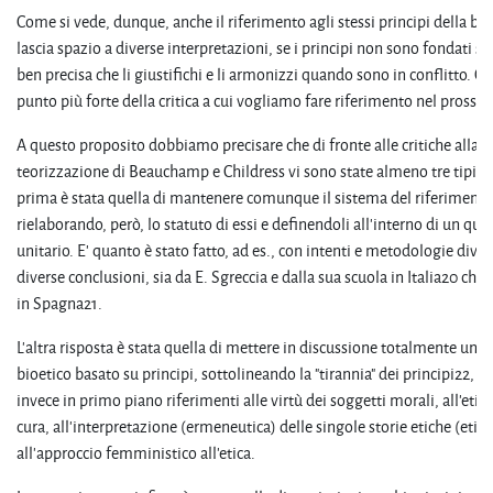
Come si vede, dunque, anche il riferimento agli stessi principi della bio
lascia spazio a diverse interpretazioni, se i principi non sono fondati su
ben precisa che li giustifichi e li armonizzi quando sono in conflitto. Qu
punto più forte della critica a cui vogliamo fare riferimento nel prossi
A questo proposito dobbiamo precisare che di fronte alle critiche alla
teorizzazione di Beauchamp e Childress vi sono state almeno tre tipi di
prima è stata quella di mantenere comunque il sistema del riferimento 
rielaborando, però, lo statuto di essi e definendoli all'interno di un qua
unitario. E' quanto è stato fatto, ad es., con intenti e metodologie divers
diverse conclusioni, sia da E. Sgreccia e dalla sua scuola in Italia20 che 
in Spagna21.
L'altra risposta è stata quella di mettere in discussione totalmente un 
bioetico basato su principi, sottolineando la "tirannia" dei principi22, 
invece in primo piano riferimenti alle virtù dei soggetti morali, all'etic
cura, all'interpretazione (ermeneutica) delle singole storie etiche (etica
all'approccio femministico all'etica.