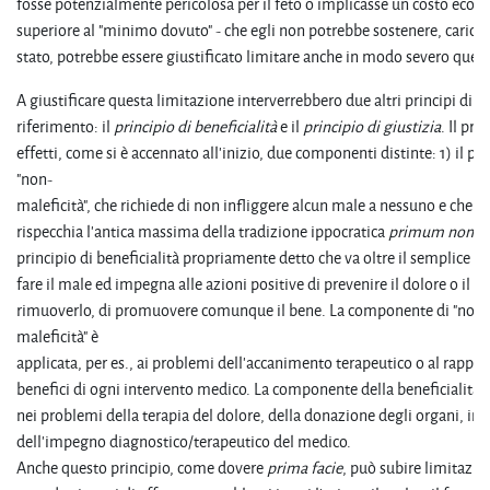
fosse potenzialmente pericolosa per il feto o implicasse un costo econ
superiore al "minimo dovuto" - che egli non potrebbe sostenere, carican
stato, potrebbe essere giustificato limitare anche in modo severo que
A giustificare questa limitazione interverrebbero due altri principi di
riferimento: il
principio di beneficialità
e il
principio di giustizia
. Il pri
effetti, come si è accennato all'inizio, due componenti distinte: 1) il pri
"non-
maleficità", che richiede di non infliggere alcun male a nessuno e che
rispecchia l'antica massima della tradizione ippocratica
primum non no
principio di beneficialità propriamente detto che va oltre il semplice as
fare il male ed impegna alle azioni positive di prevenire il dolore o il m
rimuoverlo, di promuovere comunque il bene. La componente di "non-
maleficità" è
applicata, per es., ai problemi dell'accanimento terapeutico o al rapport
benefici di ogni intervento medico. La componente della beneficialità 
nei problemi della terapia del dolore, della donazione degli organi, in 
dell'impegno diagnostico/terapeutico del medico.
Anche questo principio, come dovere
prima facie
, può subire limitazio