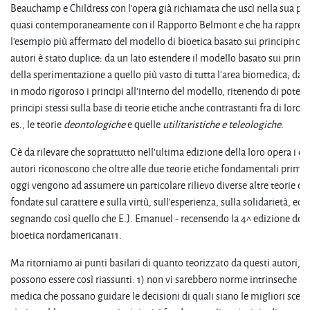
Beauchamp e Childress con l'opera già richiamata che uscì nella sua pr
quasi contemporaneamente con il Rapporto Belmont e che ha rappres
l'esempio più affermato del modello di bioetica basato sui principi10. L
autori è stato duplice: da un lato estendere il modello basato sui princ
della sperimentazione a quello più vasto di tutta l'area biomedica; dall'
in modo rigoroso i principi all'interno del modello, ritenendo di poter gi
principi stessi sulla base di teorie etiche anche contrastanti fra di loro
es., le teorie
deontologiche
e quelle
utilitaristiche
e
teleologiche
.
C'è da rilevare che soprattutto nell'ultima edizione della loro opera i d
autori riconoscono che oltre alle due teorie etiche fondamentali prima
oggi vengono ad assumere un particolare rilievo diverse altre teorie c
fondate sul carattere e sulla virtù, sull'esperienza, sulla solidarietà, ed 
segnando così quello che E.J. Emanuel - recensendo la 4^ edizione del
bioetica nordamericana11.
Ma ritorniamo ai punti basilari di quanto teorizzato da questi autori, i 
possono essere così riassunti: 1) non vi sarebbero norme intrinseche all
medica che possano guidare le decisioni di quali siano le migliori scelt