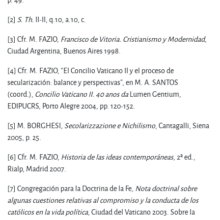
[2]
S. Th.
II-II, q.10, a.10, c.
[3] Cfr. M. FAZIO,
Francisco de Vitoria. Cristianismo y Modernidad
,
Ciudad Argentina, Buenos Aires 1998.
[4] Cfr. M. FAZIO, “El Concilio Vaticano II y el proceso de
secularización: balance y perspectivas”, en M. A. SANTOS
(coord.),
Concilio Vaticano II. 40 anos da
Lumen Gentium,
EDIPUCRS, Porto Alegre 2004, pp. 120-152.
[5] M. BORGHESI,
Secolarizzazione e Nichilismo
, Cantagalli, Siena
2005, p. 25.
[6] Cfr. M. FAZIO,
Historia de las ideas contemporáneas
, 2ª ed.,
Rialp, Madrid 2007.
[7] Congregación para la Doctrina de la Fe,
Nota doctrinal sobre
algunas cuestiones relativas al compromiso y la conducta de los
católicos en la vida política
,
Ciudad del Vaticano 2003. Sobre la