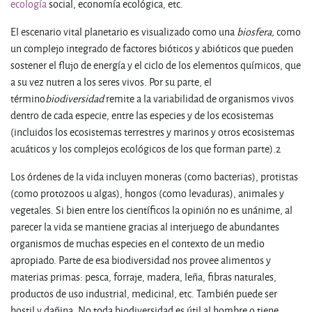
ecología
social, economía ecológica, etc.
El escenario vital planetario es visualizado como una
biosfera,
como
un complejo integrado de factores bióticos y abióticos que pueden
sostener el flujo de energía y el ciclo de los elementos químicos, que
a su vez nutren a los seres vivos. Por su parte, el
término
biodiversidad
remite a la variabilidad de organismos vivos
dentro de cada especie, entre las especies y de los ecosistemas
(incluidos los ecosistemas terrestres y marinos y otros ecosistemas
acuáticos y los complejos ecológicos de los que forman parte).2
Los órdenes de la vida incluyen moneras (como bacterias), protistas
(como protozoos u algas), hongos (como levaduras), animales y
vegetales. Si bien entre los científicos la opinión no es unánime, al
parecer la vida se mantiene gracias al interjuego de abundantes
organismos de muchas especies en el contexto de un medio
apropiado. Parte de esa biodiversidad nos provee alimentos y
materias primas: pesca, forraje, madera, leña, fibras naturales,
productos de uso industrial, medicinal, etc. También puede ser
hostil y dañina. No toda biodiversidad es útil al hombre o tiene