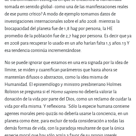
tomada en sentido global- como una de las manifestaciones reales
de ese punto crítico? A modo de ejemplo tomamos datos de
investigaciones internacionales sobre el año 2008: mientras la
biocapacidad del planeta fue de 1,8 hag por persona, la HE
promedio de la población fue de 2,7 hag por persona. Es decir que ya
en 2008 para recuperar lo usado en un año harían falta 1,5 años.13 Y
esa tendencia continúa incrementándose.
No se puede ignorar que estamos en una era signada por la idea de
límite; se miden y cuantifican parámetros que hasta ahora se
mantenían difusos o abstractos, como la idea misma de
Humanidad. El epistemólogo y ministro presbiteriano Holmes
Rolston se pregunta si el
Homo sapiens
no debería valorar la
donación de la vida por parte del Dios, como un reclamo de cuidar la
vida por ella misma. Y reflexiona: ‘Sólo la especie humana contiene
agentes morales pero quizás no debería usarse la conciencia, en un
planeta como éste, para excluir de toda consideración a todas las
demás formas de vida, con la paradoja resultante de que la única
especie moral que hay sólo actúa a favor de su propio interés