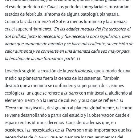
el estado preferido de
Gaia
. Los períodos interglaciales mostrarían
estados de febrícula, síntoma de alguna patología planetaria.
Cuando la vida comenzó el Sol era menos luminoso y la amenaza
era el superenfriamiento.
‘En las edades medias del Proterozoico el
Sol brillaba justo lo necesario y fue necesaria poca regulación, pero
ahora que aumenta de tamaño y se hace más caliente, su emisión de
calor aumenta y se convierte en una amenaza cada vez mayor para
la biosfera de la que formamos parte'
. 11
Lovelock sugirió la creación de la
geofisiología
, que a modo de una
medicina planetaria fuera la ciencia de los sistemas. También
destacó que a menudo se confunden y superponen dos visiones
ecológicas: una que se refiere a
la tierra
con minúscula, aludiendo al
elemento 'tierra' o a la tierra de cultivo, y otra que se refiere a
la
Tierra
con mayúscula, designando al planeta globalmente, tal como
se viene desarrollando a partir del estudio y la observación desde el
espacio en los últimos decenios. Consideró además que, en
ocasiones, las necesidades de
la Tierra
son más importantes que las
necesidades de
la tierra
, que no siempre los requerimientos del