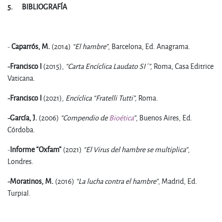
5.
BIBLIOGRAFÍA
.
-
Caparrós, M.
(2014)
“El hambre”
, Barcelona, Ed. Anagrama.
-Francisco I
(2015),
“Carta Encíclica Laudato SI´”,
Roma, Casa Editrice
Vaticana.
-Francisco I
(2021),
Encíclica “Fratelli Tutti”,
Roma.
-García, J.
(2006)
“Compendio de
Bioética
”
, Buenos Aires, Ed.
Córdoba.
-
Informe “Oxfam”
(2021)
“El Virus del hambre se multiplica”
,
Londres.
-Moratinos, M.
(2016)
“La lucha contra el hambre”
, Madrid, Ed.
Turpial.