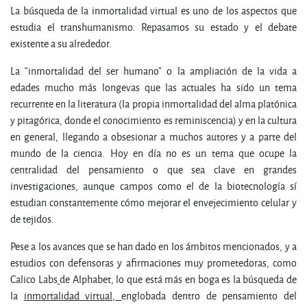
La búsqueda de la inmortalidad virtual es uno de los aspectos que
estudia el transhumanismo. Repasamos su estado y el debate
existente a su alrededor.
La “inmortalidad del ser humano” o la ampliación de la vida a
edades mucho más longevas que las actuales ha sido un tema
recurrente en la literatura (la propia inmortalidad del alma platónica
y pitagórica, donde el conocimiento es reminiscencia) y en la cultura
en general, llegando a obsesionar a muchos autores y a parte del
mundo de la ciencia. Hoy en día no es un tema que ocupe la
centralidad del pensamiento o que sea clave en grandes
investigaciones, aunque campos como el de la biotecnología sí
estudian constantemente cómo mejorar el envejecimiento celular y
de tejidos.
Pese a los avances que se han dado en los ámbitos mencionados, y a
estudios con defensoras y afirmaciones muy prometedoras, como
Calico Labs
de Alphabet, lo que está más en boga es la búsqueda de
la
i
n
m
o
r
t
a
lid
a
d
v
i
r
t
u
a
l,
englobada dentro de pensamiento del