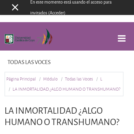
En este momento está usando el acceso para
Panel lateral
Salta al contenido principal
invitados (
Acceder
)
TODAS LAS VOCES
Página Principal
Módulo
Todas las Voces
L
LA INMORTALIDAD ¿ALGO HUMANO O TRANSHUMANO?
LA INMORTALIDAD ¿ALGO
HUMANO O TRANSHUMANO?