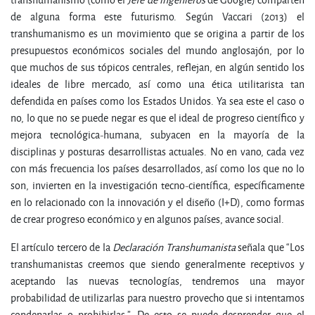
de alguna forma este futurismo. Según Vaccari (2013) el
transhumanismo es un movimiento que se origina a partir de los
presupuestos económicos sociales del mundo anglosajón, por lo
que muchos de sus tópicos centrales, reflejan, en algún sentido los
ideales de libre mercado, así como una ética utilitarista tan
defendida en países como los Estados Unidos. Ya sea este el caso o
no, lo que no se puede negar es que el ideal de progreso científico y
mejora tecnológica-humana, subyacen en la mayoría de la
disciplinas y posturas desarrollistas actuales. No en vano, cada vez
con más frecuencia los países desarrollados, así como los que no lo
son, invierten en la investigación tecno-científica, específicamente
en lo relacionado con la innovación y el diseño (I+D), como formas
de crear progreso económico y en algunos países, avance social.
El artículo tercero de la
D
e
c
l
a
r
a
c
ión Transhumanista
señala que “Los
transhumanistas creemos que siendo generalmente receptivos y
aceptando las nuevas tecnologías, tendremos una mayor
probabilidad de utilizarlas para nuestro provecho que si intentamos
condenarlas o prohibirlas.”. De esto se puede desprender que el