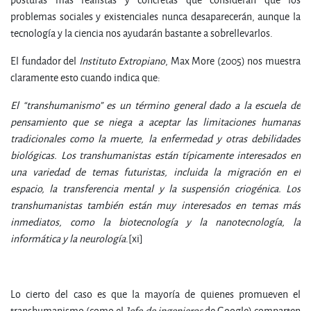
problemas sociales y existenciales nunca desaparecerán, aunque la
tecnología y la ciencia nos ayudarán bastante a sobrellevarlos.
El fundador del
In
s
t
i
t
u
t
o
E
x
t
r
op
i
an
o
, Max More (2005) nos muestra
claramente esto cuando indica que:
E
l
“
t
r
a
n
s
hu
m
a
n
ismo” es un término general dado a la escuela de
pensamiento que se niega a aceptar las limitaciones humanas
tradicionales como la muerte, la enfermedad y otras debilidades
biológicas. Los transhumanistas están típicamente interesados en
una variedad de temas futuristas, incluida la migración en el
espacio, la transferencia mental y la suspensión criogénica. Los
transhumanistas también están muy interesados en temas más
inmediatos, como la biotecnología y la nanotecnología, la
informática y la neurología
.[xi]
Lo cierto del caso es que la mayoría de quienes promueven el
transhumanismo (como el
Jefe de ingenieros
de Google) comparten