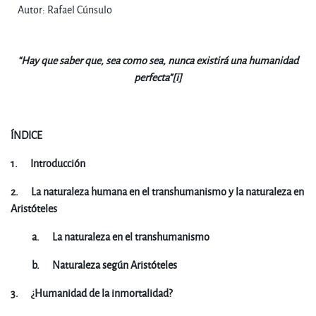
Autor: Rafael Cúnsulo
“
H
a
y
qu
e
s
a
b
e
r
qu
e
, sea como sea, nunca existirá una humanidad
perfecta”
[i]
ÍNDICE
1.
Introducción
2.
La naturaleza humana en el transhumanismo y la naturaleza en
Aristóteles
a.
La naturaleza en el transhumanismo
b.
N
a
t
ur
a
leza según Aristóteles
3.
¿
H
u
m
a
n
idad de la inmortalidad?