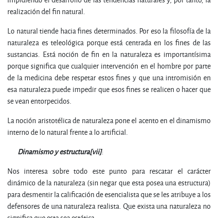
realización del fin natural.
Lo natural tiende hacia fines determinados. Por eso la filosofía de la
naturaleza es teleológica porque está centrada en los fines de las
sustancias. Está noción de fin en la naturaleza es importantísima
porque significa que cualquier intervención en el hombre por parte
de la medicina debe respetar estos fines y que una intromisión en
esa naturaleza puede impedir que esos fines se realicen o hacer que
se vean entorpecidos.
La noción aristotélica de naturaleza pone el acento en el dinamismo
interno de lo natural frente a lo artificial.
D
ina
m
i
s
m
o
y
e
s
t
r
u
c
t
u
r
a
[vii]
:
Nos interesa sobre todo este punto para rescatar el carácter
dinámico de la naturaleza (sin negar que esta posea una estructura)
para desmentir la calificación de esencialista que se les atribuye a los
defensores de una naturaleza realista. Que exista una naturaleza no
significa que esta sea estática.