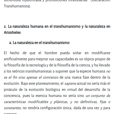
Transhumanista).
2.
L
a
n
a
t
ur
a
leza humana en el transhumanismo y la naturaleza en
Aristóteles
a.
La
n
a
t
u
r
a
l
e
z
a
e
n
e
l
t
r
a
n
s
hu
m
a
n
ismo
El hecho de que el hombre pueda soñar en modificarse
artificialmente para mejorar sus capacidades es un tópico propio de
la filosofía de la tecnología y de la filosofía de la ciencia; y ha llevado
a los teóricos transhumanistas a suponer que la especie humana
no
es el fin sino apenas el comienzo
de una nueva fase dentro de la
evolución. Bajo este planteamiento, el
sapiens
actual no sería más el
pináculo de la evolución biológica en virtud del desarrollo de la
conciencia, pues la esencia humana no sería sino
un conjunto de
características modificables y plásticas, y no definitivas, fijas o
constantes
; no tendría configuración única, dada de una vez y para
siempre.