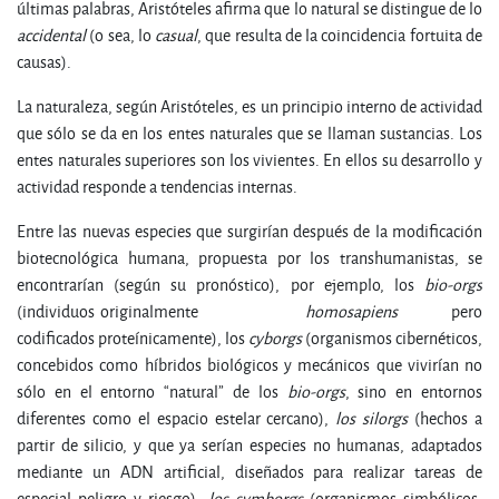
últimas palabras, Aristóteles afirma que lo natural se distingue de lo
accidental
(o sea, lo
casual
, que resulta de la coincidencia fortuita de
causas).
La naturaleza, según Aristóteles, es un principio interno de actividad
que sólo se da en los entes naturales que se llaman sustancias. Los
entes naturales superiores son los vivientes. En ellos su desarrollo y
actividad responde a tendencias internas.
Entre las nuevas especies que surgirían después de la modificación
biotecnológica humana, propuesta por los transhumanistas, se
encontrarían (según su pronóstico), por ejemplo, los
bio-orgs
(individuos originalmente
homosapiens
pero
codificados proteínicamente), los
cyborgs
(organismos cibernéticos,
concebidos como híbridos biológicos y mecánicos que vivirían no
sólo en el entorno “natural” de los
bio-orgs
, sino en entornos
diferentes como el espacio estelar cercano),
los silorgs
(hechos a
partir de silicio, y que ya serían especies no humanas, adaptados
mediante un ADN artificial, diseñados para realizar tareas de
especial peligro y riesgo),
los symborgs
(organismos simbólicos,