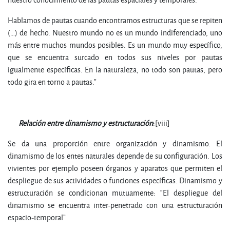
Hablamos de pautas cuando encontramos estructuras que se repiten
(…) de hecho. Nuestro mundo no es un mundo indiferenciado, uno
más entre muchos mundos posibles. Es un mundo muy específico,
que se encuentra surcado en todos sus niveles por pautas
igualmente específicas. En la naturaleza, no todo son pautas, pero
todo gira en torno a pautas.”
R
e
l
a
c
i
ón
e
n
t
r
e
d
i
na
m
i
s
m
o
y
e
s
t
r
u
c
t
u
r
a
c
i
ón
:[viii]
Se da una proporción entre organización y dinamismo. El
dinamismo de los entes naturales depende de su configuración. Los
vivientes por ejemplo poseen órganos y aparatos que permiten el
despliegue de sus actividades o funciones específicas. Dinamismo y
estructuración se condicionan mutuamente: “El despliegue del
dinamismo se encuentra inter-penetrado con una estructuración
espacio-temporal”