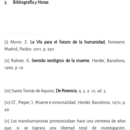
5.
Bibliografía y Notas
[i] Morin, E.
La Vía para el futuro de la humanidad
, Fontserre,
Madrid, Paidos. 2011, p. 290
[ii] Rahner, K;
S
e
n
t
i
d
o
t
e
o
l
ó
g
i
c
o
d
e
l
a
m
u
e
rt
e
, Herder, Barcelona,
1969, p. 19
[iii] Santo Tomás de Aquino,
D
e
P
o
t
e
n
c
i
a
, q. 5, a. 10, ad. 5.
[iv] Cf., Pieper, J; Muerte e inmortalidad, Herder, Barcelona, 1970, p.
49.
[v] Los transhumanistas pronosticaban hace una veintena de años
que, si se lograra una libertad total de investigación,