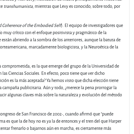
te
transhumanista
, mientras que Levy es conocido, sobre todo, por
d Coherence of the Embodied Self
). El equipo de investigadores que
o muy crítico con el enfoque positivista y pragmático de la
 están abriendo a la sombra de los anteriores, aunque la batuta de
norteamericana, marcadamente biologicista, y la Neuroética de la
s comprometida, es la que emerge del grupo de la Universidad de
 las Ciencias Sociales. En efecto, poco tiene que ver dicho
ición es la más aceptada? Ya hemos visto que dicha elección tiene
campaña publicitaria. Aún y todo, ¿merece la pena prorrogar la
ucir algunas claves más sobre la naturaleza y evolución del método
 congreso de San Francisco de 2002-, cuando afirmó que "puede
ema es que la de hoy no es ya la de entonces y el tren del que Harper
ntentar frenarlo o bajarnos aún en marcha, es ciertamente más