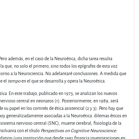
ero además, en el caso de la Neuroética, dicha tarea resulta
la que, no solo el primero, sino todos los epígrafes de esta voz
 torno a la Neurociencia. No adelantaré conclusiones. A medida que
ne el
tempo
en el que se desarrolla y opera la Neuroética.
tica
. En este trabajo, publicado en 1973, se analizan los nuevos
nervioso central en neonatos (1). Posteriormente, en 1989, será
u papel en los comités de ética asistencial (2 y 3). Pero hay que
 hoy generalizadamente asociadas a la Neuroética: dilemas éticos en
 sistema nervioso central (SNC), muerte cerebral, fisiología de la
silvania con el título
Perspectives on Cognitive Neuroscience:
undation (una institución que desde 1991 financia investigaciones en