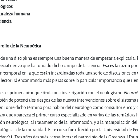
lógicos
aturaleza humana
ciencia
rollo de la Neuroética
a de una disciplina es siempre una buena manera de empezar a explicarla. P
ecial deriva que ha tomado dicho campo de la ciencia. Esa es la razón por 
n temporal en la que están incardinadas toda una serie de discusiones en
l lector irá encontrando más pistas sobre la particular importancia que tie
 es el primer autor que titula una investigación con el neologismo
Neuroé
ién de potenciales riesgos de las nuevas intervenciones sobre el sistema 
n tome dicho término para hablar del neurólogo como consultor ético y de s
ara que aparezca el primer curso especializado en varias de las temáticas
ión neurológica, al tratamiento de la información, y a la manipulación del
ológicas de la moralidad. Este curso fue ofrecido por la Universidad de Pen
iety
[1]. Tres años después, y tras lograr el patrocinio de la Greenwall Fo