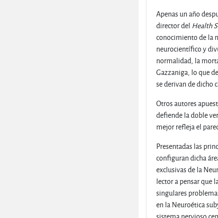
Apenas un año despué
director del
Health S
conocimiento de la n
neurocientífico y di
normalidad, la morta
Gazzaniga, lo que d
se derivan de dicho 
Otros autores apuesta
defiende la doble ver
mejor refleja el par
Presentadas las prin
configuran dicha área
exclusivas de la Neur
lector a pensar que 
singulares problemas
en la Neuroética sub
sistema nervioso cen