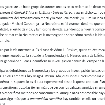
s, ya existe un buen grupo de autores unidos en su reclamación de un may
ciences & Clinical Ethics
en la
Emory University
, para quien dicho campo r
aturaleza del razonamiento moral y la conducta moral" (8). Similar idea 
vulgador Michael Gazzaniga: La Neuroética es "el examen de cómo querem
lidad, el estilo de vida, y la filosofía de vida, atendiendo a nuestra com
ebe primar en la Neuroética es la investigación sobre cómo cambia la N
cambio.
n por la vía intermedia. Es el caso de Adina L. Roskies, quien en
Neuroeth
tiente neuroética: la Ética de la Neurociencia y la Neurociencia de la Ética
ecer general de quienes identifican su investigación dentro del campo de l
cipales definiciones de Neuroética y los grupos de investigación fundaci
. En esta empresa hay riesgos. Por un lado, cuestiones típicas como las vinc
oética, ni siquiera lo es el aura experimental desde la que se abordan. Es
las cuestiones tratadas tienen más que ver con los debates surgidos en un
 o específicos métodos de conocimiento. Aunque nada despreciable hay en
yace algo más que la
oportunidad científica
: hay también en ella un ideari
tral.