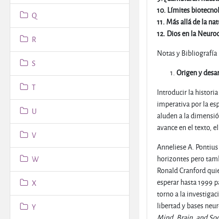
10. Límites biotecno
Q
11. Más allá de la n
12. Dios en la Neuro
R
Notas y Bibliografía
S
Origen y desar
T
Introducir la histori
imperativa por la esp
U
aluden a la dimensió
avance en el texto, e
V
Anneliese A. Pontius
horizontes pero tamb
W
Ronald Cranford quie
esperar hasta 1999 p
X
torno a la investigac
libertad y bases neur
Y
Mind, Brain, and Soc