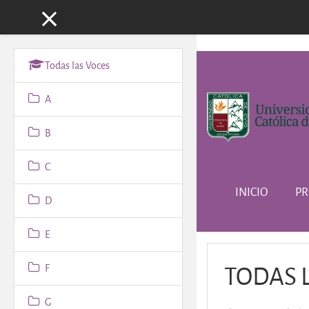
Panel lateral
Salta al contenido principa
Todas las Voces
A
B
C
INICIO
PR
D
E
TODAS 
F
G