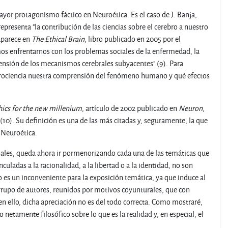
or protagonismo fáctico en Neuroética. Es el caso de J. Banja,
epresenta "la contribución de las ciencias sobre el cerebro a nuestro
aparece en
The Ethical Brain
, libro publicado en 2005 por el
os enfrentarnos con los problemas sociales de la enfermedad, la
prensión de los mecanismos cerebrales subyacentes" (9). Para
eurociencia nuestra comprensión del fenómeno humano y qué efectos
ics for the new millenium
, artículo de 2002 publicado en
Neuron
,
 (10). Su definición es una de las más citadas y, seguramente, la que
a Neuroética.
onales, queda ahora ir pormenorizando cada una de las temáticas que
uladas a la racionalidad, a la libertad o a la identidad, no son
to es un inconveniente para la exposición temática, ya que induce al
 grupo de autores, reunidos por motivos coyunturales, que con
 ello, dicha apreciación no es del todo correcta. Como mostraré,
o netamente filosófico sobre lo que es la realidad y, en especial, el