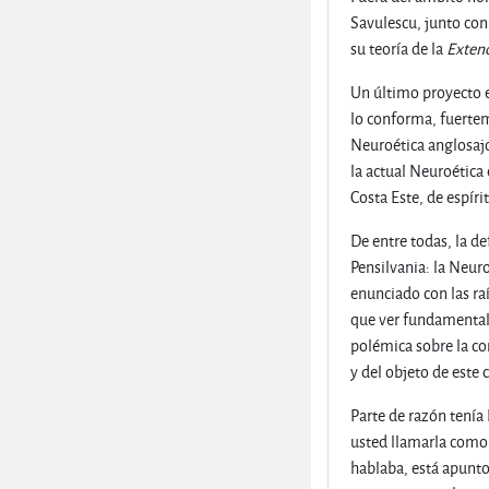
Savulescu, junto con
su teoría de la
Exten
Un último proyecto 
lo conforma, fuerteme
Neuroética anglosajo
la actual Neuroética
Costa Este, de espír
De entre todas, la d
Pensilvania: la Neuro
enunciado con las ra
que ver fundamental
polémica sobre la co
y del objeto de este
Parte de razón tenía
usted llamarla como q
hablaba, está apunto