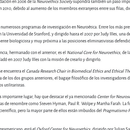
ndación en 2006 de la
Neuroethics Society
supondrá también un paso import
en 2010, debido al aumento de los miembros extranjeros entre sus filas,
numerosos programas de investigación en Neuroética. Entre los más pres
en la Universidad de Stanford, y dirigido hasta el 2007 por Judy Illes, una 
ente biologicista y muy próxima a las posiciones eliminativistas defendid
encia, hermanado con el anterior, es el
National Core for Neuroethics
, de 
adó en 2007 Judy Illes con la misión de crearlo y dirigirlo.
e encuentra el
Canada Research Chair in Biomedical Ethics and Ethical Th
a de los dos grupos anteriores, el bagaje filosófico de los investigadore
 utilitaristas.
s importante lugar, hay que destacar el ya mencionado
Center for Neuros
stas de renombre como Steven Hyman, Paul R. Wolpe y Martha Farah. La 
científico, pero la mayor parte de ellos están imbuidos del
Pragmatismo
P
teamericano, está el
Oxford Center for Neuroethics
, dirigido por Julian S