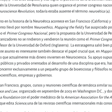
ién la Universidad de Pensilvania quien organice el primer congreso nacion
euroscience Revolution
, todavía estaba ausente el término
neuroética
(4).
to en la historia de la Neuroética acontece en San Francisco (California)
ento llevó por nombre
Neuroethics, Mapping the field
y fue auspiciado por
mo el
Primer Congreso Nacional
, pero la propuesta de la Universidad de Pe
anizadores no se rindieron y vendieron la reunión como el
Primer Congre
fesor de la Universidad de Oxford (Inglaterra). La estratagema salió bie
te asunto es interesante también destacar el papel crucial que, en
Mapping
das que actualmente más dinero invierten en Neurociencia. Su apoyo supu
públicos y privados orientados al desarrollo de una disciplina que era, ha
oncernir exclusivamente a un pequeño grupo de bioeticistas y filósofos n
científicos, empresas y gobiernos.
an Francisco, grupos, cursos y reuniones científicas de temática similar su
nce and Law
, organizado en septiembre de 2003 en Washington D.C., y do
a Foundation
con el poder mediático de la
American Association
for the 
 que edita
Science,
una de las revistas científicas internacionales más cono