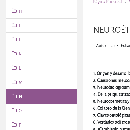
Página Principal
H
I
NEUROÉTI
J
Autor: Luis E. Echa
K
L
1. Origen y desarroll
2. Cuestiones metod
M
3. Neurobiologicism
4. De la psiquiatriz
N
5. Neurocosmética 
6. Colapso de la Cien
O
7. Claves ontológica
8. Verdades peligros
P
9. ¿Cambiarán nuestr