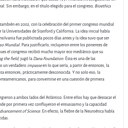
al. Sin embargo, en el título elegido para el congreso,
Bioethics
 y también en 2002, con la celebración del primer congreso mundial
 la Universidades de Stanford y California. La idea inicial había
nsilvania fue publicitada pocos días antes y la idea tuvo que ser
so Mundial
. Para justificarlo, incluyeron entre los ponentes de
n pues el congreso recibió mucho mayor eco mediático que su
 the field
, jugó la
Dana Foundation
. Ésta es una de las
so un verdadero
impasse
en lo que sería, a partir de entonces, la
sta entonces, prácticamente desconocida. Y no solo eso; la
orteamericanos, para convertirse en una cuestión de primera
rgieron a ambos lados del Atlántico. Entre ellos hay que destacar el
nde por primera vez confluyeron el entusiasmo y la capacidad
Advancement of Science
. En efecto, la fiebre de la Neuroética había
cidas.