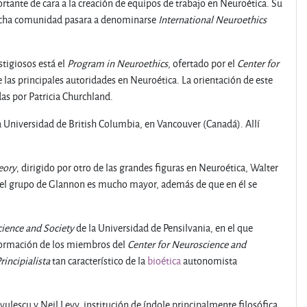
ante de cara a la creación de equipos de trabajo en Neuroética. Su
 dicha comunidad pasara a denominarse
International Neuroethics
tigiosos está el
Program in Neuroethics
, ofertado por el
Center for
de las principales autoridades en Neuroética. La orientación de este
as por Patricia Churchland.
la Universidad de British Columbia, en Vancouver (Canadá). Allí
eory
, dirigido por otro de las grandes figuras en Neuroética, Walter
s del grupo de Glannon es mucho mayor, además de que en él se
cience and Society
de la Universidad de Pensilvania, en el que
formación de los miembros del
Center for Neuroscience and
rincipialista
tan característico de la
bioética
autonomista
avulescu y Neil Levy, institución de índole principalmente filosófica.