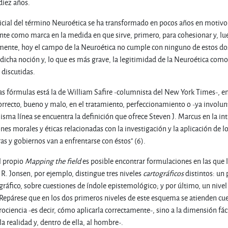
diez años.
nicial del término Neuroética se ha transformado en pocos años en motiv
te como marca en la medida en que sirve, primero, para cohesionar y, l
ente, hoy el campo de la Neuroética no cumple con ninguno de estos dos 
 dicha noción y, lo que es más grave, la legitimidad de la Neuroética com
 discutidas.
s fórmulas está la de William Safire -columnista del New York Times-, en
correcto, bueno y malo, en el tratamiento, perfeccionamiento o -ya involun
sma línea se encuentra la definición que ofrece Steven J. Marcus en la int
ones morales y éticas relacionadas con la investigación y la aplicación de
s y gobiernos van a enfrentarse con éstos" (6).
l propio
Mapping the field
es posible encontrar formulaciones en las que 
 R. Jonsen, por ejemplo, distingue tres niveles
cartográficos
distintos: un 
ráfico, sobre cuestiones de índole epistemológico; y por último, un nivel
7). Repárese que en los dos primeros niveles de este esquema se atienden c
ociencia -es decir, cómo aplicarla correctamente-, sino a la dimensión fác
a realidad y, dentro de ella, al hombre-.