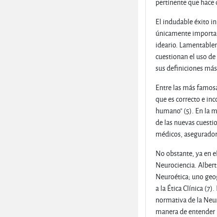
pertinente que hace 
El indudable éxito i
únicamente importan
ideario. Lamentablem
cuestionan el uso de
sus definiciones más
Entre las más famosa
que es correcto e in
humano" (5). En la mi
de las nuevas cuesti
médicos, aseguradora
No obstante, ya en e
Neurociencia. Albert
Neuroética; uno geog
a la Ética Clínica (
normativa de la Neur
manera de entender l