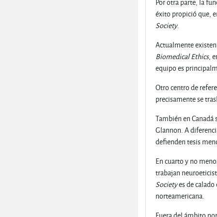
Por otra parte, la fu
éxito propició que, 
Society
.
Actualmente existen 
Biomedical Ethics
, 
equipo es principalm
Otro centro de refer
precisamente se trasl
También en Canadá s
Glannon. A diferenci
defienden tesis menos
En cuarto y no meno
trabajan neuroetici
Society
es de calado 
norteamericana.
Fuera del ámbito nor