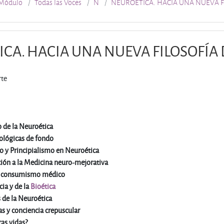
Módulo
Todas las Voces
N
NEUROÉTICA. HACIA UNA NUEVA F
CA. HACIA UNA NUEVA FILOSOFÍA 
rte
o de la Neuroética
ológicas de fondo
o y Principialismo en Neuroética
ación a la Medicina neuro-mejorativa
y consumismo médico
cia y de la
Bioética
s de la Neuroética
as y conciencia crepuscular
as vidas?