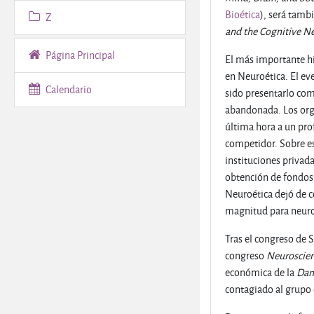
Bioética
), será tamb
Z
and the Cognitive N
Página Principal
El más importante hi
en Neuroética.
El ev
Calendario
sido presentarlo co
abandonada. Los org
última hora a un pro
competidor. Sobre es
instituciones priva
obtención de fondos 
Neuroética dejó de c
magnitud para neuro
Tras el congreso de S
congreso
Neuroscie
económica de la
Dan
contagiado al grupo