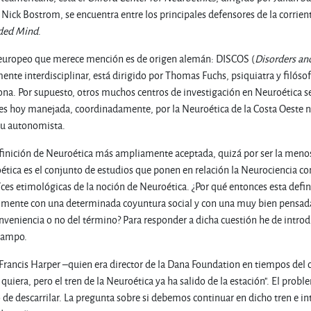
 Nick Bostrom, se encuentra entre los principales defensores de la corrien
ded Mind
.
europeo que merece mención es de origen alemán: DISCOS (
Disorders an
nte interdisciplinar, está dirigido por Thomas Fuchs, psiquiatra y filósof
na. Por supuesto, otros muchos centros de investigación en Neuroética se
 es hoy manejada, coordinadamente, por la Neuroética de la Costa Oeste 
itu autonomista.
efinición de Neuroética más ampliamente aceptada, quizá por ser la meno
ética es el conjunto de estudios que ponen en relación la Neurociencia con
íces etimológicas de la noción de Neuroética. ¿Por qué entonces esta defin
mente con una determinada coyuntura social y con una muy bien pensada 
nveniencia o no del término? Para responder a dicha cuestión he de introd
 campo.
 Francis Harper –quien era director de la Dana Foundation en tiempos del
uiera, pero el tren de la Neuroética ya ha salido de la estación". El probl
 de descarrilar. La pregunta sobre si debemos continuar en dicho tren e i