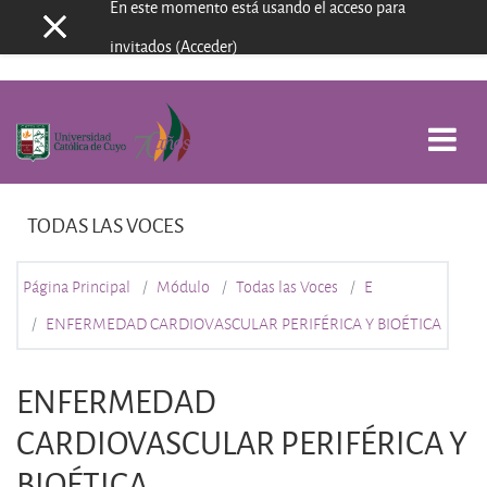
En este momento está usando el acceso para
Panel lateral
Salta al contenido principal
invitados (
Acceder
)
TODAS LAS VOCES
Página Principal
Módulo
Todas las Voces
E
ENFERMEDAD CARDIOVASCULAR PERIFÉRICA Y BIOÉTICA
ENFERMEDAD
CARDIOVASCULAR PERIFÉRICA Y
BIOÉTICA