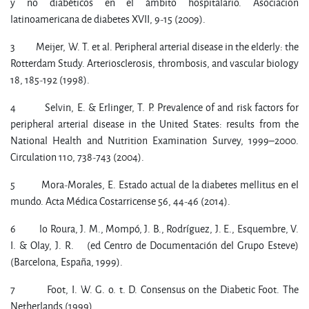
y no diabéticos en el ámbito hospitalario. Asociacion
latinoamericana de diabetes XVII, 9-15 (2009).
3 Meijer, W. T. et al. Peripheral arterial disease in the elderly: the
Rotterdam Study. Arteriosclerosis, thrombosis, and vascular biology
18, 185-192 (1998).
4 Selvin, E. & Erlinger, T. P. Prevalence of and risk factors for
peripheral arterial disease in the United States: results from the
National Health and Nutrition Examination Survey, 1999–2000.
Circulation 110, 738-743 (2004).
5 Mora-Morales, E. Estado actual de la diabetes mellitus en el
mundo. Acta Médica Costarricense 56, 44-46 (2014).
6 lo Roura, J. M., Mompó, J. B., Rodríguez, J. E., Esquembre, V.
I. & Olay, J. R. (ed Centro de Documentación del Grupo Esteve)
(Barcelona, España, 1999).
7 Foot, I. W. G. o. t. D. Consensus on the Diabetic Foot. The
Netherlands (1999).